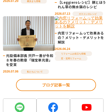
2026.07.20
【Leggieroレシピ】豚とほう
横浜まち情報
れん草の無水鍋のレシピ
2026.07.13
ガスコンロレシピ
内窓リフォームって効果ある
の？メリット・デメリットを
解説
2026.06.24
リフォームお役立ち情報
元設備本部長 宍戸一善が令和
窓・玄関リフォーム
８年春の勲章「瑞宝単光章」
を受賞
2026.07.06
私たちについて
ブログ記事一覧