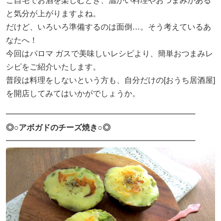
ご自宅でお酒を楽しむとき、温かい料理やおつまみがある
と気分が上がりますよね。
採用情報
だけど、いろいろ準備するのは面倒…。そう考えているあ
なたへ！
ヨコエネ公式ブログ
今回はパロマ ガスで美味しいレシピより、簡単おつまみレ
シピをご紹介いたします。
店舗・事業所案内
普段は料理をしないという方も、自分だけの[おうち居酒屋]
を開店してみてはいかがでしょうか。
お問い合わせ
━━━━━━━━━━━━━━━━━━━━━━━━
◎○アボガドのチーズ焼き○◎
━━━━━━━━━━━━━━━━━━━━━━━━