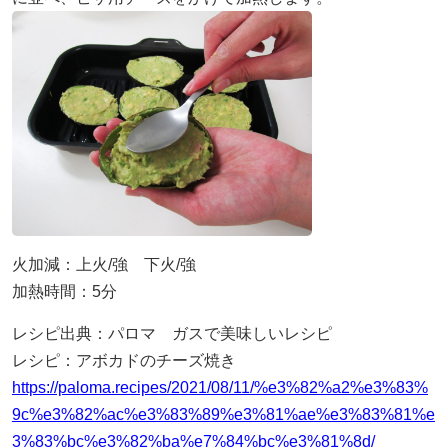
火加減：上火/強 下火/強
加熱時間：5分
レシピ出典：パロマ ガスで美味しいレシピ
レシピ：アボカドのチーズ焼き
https://paloma.recipes/2021/08/11/%e3%82%a2%e3%83%
9c%e3%82%ac%e3%83%89%e3%81%ae%e3%83%81%e
3%83%bc%e3%82%ba%e7%84%bc%e3%81%8d/