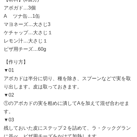
アボガド…3個
A ツナ缶…1缶
マヨネーズ…大さじ3
ケチャップ…大さじ１
レモン汁…大さじ１
ピザ用チーズ…60g
【作り方】
▼01
アボカドは半分に切り、種を除き、スプーンなどで実を取
り出します。皮は取っておきます。
▼02
①のアボカドの実を粗めに潰してAを加えて混ぜ合わせま
す。
▼03
残しておいた皮にステップ２を詰めて、ラ・クックグラン
に並べ、ピザ用チーズをかけて加熱します。