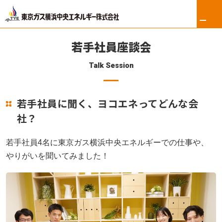
若手社員座談会
Talk Session
ホーム
若手社員に聞く、ヨコエネってどんな会
リフォーム
社？
東京ガス修理サービス
若手社員4名に東京ガス横浜中央エネルギーでの仕事や、
東京ガスの電気
やりがいを聞いてみました！
ロイヤル会員サービス
法人のお客さま
会社案内