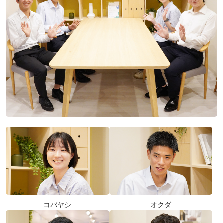
採用情報
メッセージ
数字で見るヨコエネ
仕事を知る
社員を知る
スタッフインタビュー D･T（営業系 住宅設備
提案）
スタッフインタビュー Y･M（事務系 営業サポ
ート・企画）
コバヤシ
オクダ
スタッフインタビュー K･M（営業系 定期保安