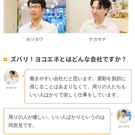
点検）
スタッフインタビュー K･T（技術系 修理）
スタッフインタビュー M･M（営業系 定期保安
ホソカワ
ナカヤマ
点検）
スタッフインタビュー T･Y（営業系 リフォー
ズバリ！ヨコエネとはどんな会社ですか？
ム営業）
働きやすい会社だと思います。通勤を負担に
スタッフインタビュー N･E（技術系 修理）
感じることはあまりなくて、周りの人たちも
ナカヤマ
スタッフインタビュー N･H（事務系 間接部
いい人ばかりで楽しく仕事をしています。
門）
スタッフインタビュー J･O（技術系 設置）
周りの人が優しい、いい人ばかりというのは
同意見です。
ホソカワ
スタッフインタビュー T･S（営業系 法人営