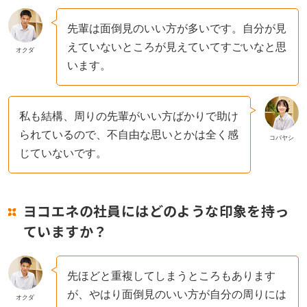
業）
先輩は面倒見のいい方が多いです。自分が見
スタッフインタビュー N･S（技術系 修理）
えていないところが見えていてすごいなと思
オクダ
います。
若手社員座談会
中堅社員座談会
私も結構、周りの先輩がいい方ばかりで助け
られているので、不自由な思いとかは全く感
人財育成について知る
コバヤシ
じていないです。
選考について知る
新卒採用情報
ヨコエネの社員にはどのような印象を持っ
ていますか？
キャリア採用情報
新着情報
先ほどと重複してしまうところもあります
が、やはり面倒見のいい方が自分の周りには
オクダ
ヨコエネ公式ブログ