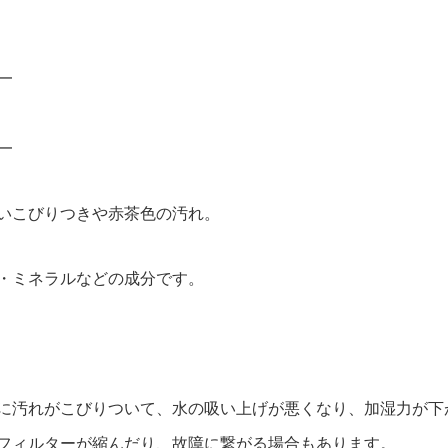
店舗・事業所案内
お問い合わせ
━
━
いこびりつきや赤茶色の汚れ。
・ミネラルなどの成分です。
に汚れがこびりついて、水の吸い上げが悪くなり、加湿力が下
フィルターが縮んだり、故障に繋がる場合もあります。