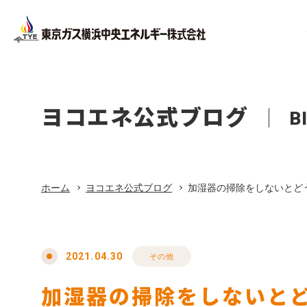
Facility
Company Pr
Corporate
Company
設備工事
会社概要
ヨコエネ公式ブログ
B
法人のお客さま
会社案内
ホーム
Office Bui
About Life
店舗・オ
東京ガス
ホーム
ヨコエネ公式ブログ
加湿器の掃除をしないとど
リフォーム
Privacy Pol
プライバ
東京ガス修理サービス
2021.04.30
その他
加湿器の掃除をしないと
東京ガスの電気