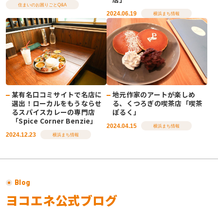
住まいのお困りごとQ&A
2024.06.19
横浜まち情報
某有名口コミサイトで名店に
地元作家のアートが楽しめ
選出！ローカルをもうならせ
る、くつろぎの喫茶店「喫茶
るスパイスカレーの専門店
ぽるく」
「Spice Corner Benzie」
2024.04.15
横浜まち情報
2024.12.23
横浜まち情報
Blog
ヨコエネ公式ブログ