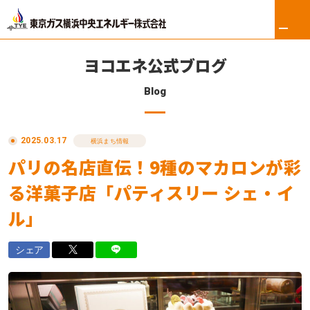
ヨコエネ公式ブログ
Blog
ホーム
2025.03.17
リフォーム
横浜まち情報
パリの名店直伝！9種のマカロンが彩
東京ガス修理サービス
る洋菓子店「パティスリー シェ・イ
東京ガスの電気
ル」
ロイヤル会員サービス
シェア
法人のお客さま
会社案内