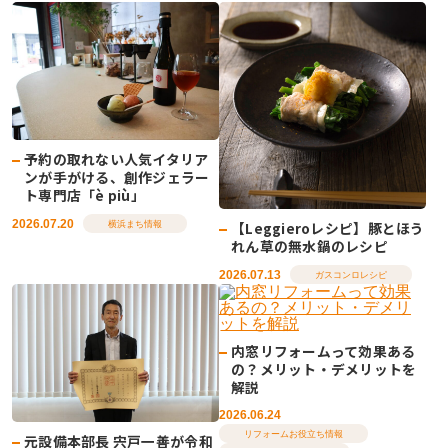
予約の取れない人気イタリア
ンが手がける、創作ジェラー
ト専門店「è più」
2026.07.20
【Leggieroレシピ】豚とほう
横浜まち情報
れん草の無水鍋のレシピ
2026.07.13
ガスコンロレシピ
内窓リフォームって効果ある
の？メリット・デメリットを
解説
2026.06.24
リフォームお役立ち情報
元設備本部長 宍戸一善が令和