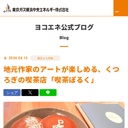
ヨコエネ公式ブログ
Blog
ホーム
2024.04.15
リフォーム
横浜まち情報
地元作家のアートが楽しめる、くつ
東京ガス修理サービス
ろぎの喫茶店「喫茶ぽるく」
東京ガスの電気
シェア
ロイヤル会員サービス
法人のお客さま
会社案内