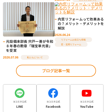
内窓リフォームって効果ある
の？メリット・デメリットを
解説
2026.06.24
リフォームお役立ち情報
元設備本部長 宍戸一善が令和
窓・玄関リフォーム
８年春の勲章「瑞宝単光章」
を受賞
2026.07.06
私たちについて
ブログ記事一覧
ヨコエネ公式
ヨコエネ公式
ヨコエネ公式
LINE
Facebook
YouTube