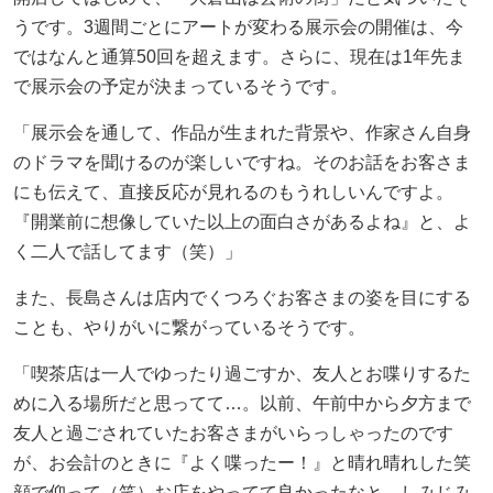
うです。3週間ごとにアートが変わる展示会の開催は、今
ではなんと通算50回を超えます。さらに、現在は1年先ま
で展示会の予定が決まっているそうです。
「展示会を通して、作品が生まれた背景や、作家さん自身
のドラマを聞けるのが楽しいですね。そのお話をお客さま
にも伝えて、直接反応が見れるのもうれしいんですよ。
『開業前に想像していた以上の面白さがあるよね』と、よ
く二人で話してます（笑）」
また、長島さんは店内でくつろぐお客さまの姿を目にする
ことも、やりがいに繋がっているそうです。
「喫茶店は一人でゆったり過ごすか、友人とお喋りするた
めに入る場所だと思ってて…。以前、午前中から夕方まで
友人と過ごされていたお客さまがいらっしゃったのです
が、お会計のときに『よく喋ったー！』と晴れ晴れした笑
顔で仰って（笑）お店をやってて良かったなと、しみじみ