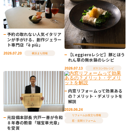
予約の取れない人気イタリア
ンが手がける、創作ジェラー
ト専門店「è più」
2026.07.20
【Leggieroレシピ】豚とほう
横浜まち情報
れん草の無水鍋のレシピ
2026.07.13
ガスコンロレシピ
内窓リフォームって効果ある
の？メリット・デメリットを
解説
2026.06.24
リフォームお役立ち情報
元設備本部長 宍戸一善が令和
窓・玄関リフォーム
８年春の勲章「瑞宝単光章」
を受賞