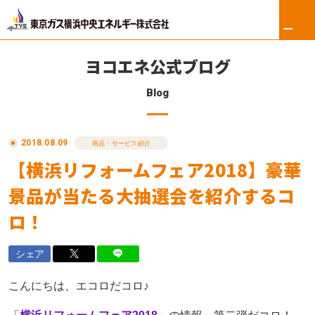
ヨコエネ公式ブログ
Blog
ホーム
2018.08.09
リフォーム
商品・サービス紹介
【横浜リフォームフェア2018】豪華
東京ガス修理サービス
景品が当たる大抽選会を紹介するコ
東京ガスの電気
ロ！
ロイヤル会員サービス
シェア
法人のお客さま
こんにちは、エコロだコロ♪
会社案内