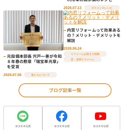
2026.07.13
ガスコンロレシピ
内窓リフォームって効果ある
の？メリット・デメリットを
解説
2026.06.24
リフォームお役立ち情報
元設備本部長 宍戸一善が令和
窓・玄関リフォーム
８年春の勲章「瑞宝単光章」
を受賞
2026.07.06
私たちについて
ブログ記事一覧
ヨコエネ公式
ヨコエネ公式
ヨコエネ公式