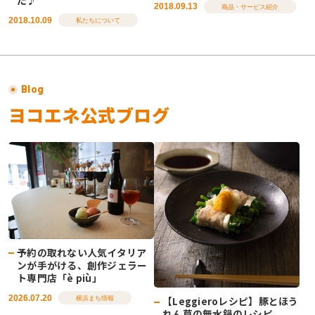
た♪
2018.09.13
商品・サービス紹介
2018.10.09
私たちについて
Blog
ヨコエネ公式ブログ
予約の取れない人気イタリア
ンが手がける、創作ジェラー
ト専門店「è più」
2026.07.20
【Leggieroレシピ】豚とほう
横浜まち情報
れん草の無水鍋のレシピ