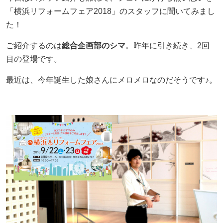
「横浜リフォームフェア2018」のスタッフに聞いてみまし
採用情報
た！
ご紹介するのは
総合企画部のシマ
。昨年に引き続き、2回
ヨコエネ公式ブログ
目の登場です。
店舗・事業所案内
最近は、今年誕生した娘さんにメロメロなのだそうです♪。
お問い合わせ