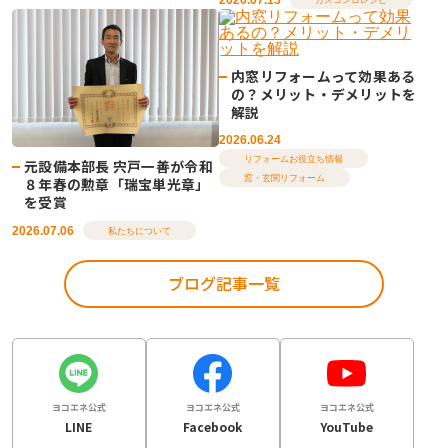
ガスコンロレシピ
内窓リフォームって効果ある
の？メリット・デメリットを
解説
2026.06.24
リフォームお役立ち情報
元設備本部長 宍戸一善が令和
窓・玄関リフォーム
８年春の勲章「瑞宝単光章」
を受賞
2026.07.06
私たちについて
ブログ記事一覧
ヨコエネ公式
ヨコエネ公式
ヨコエネ公式
LINE
Facebook
YouTube