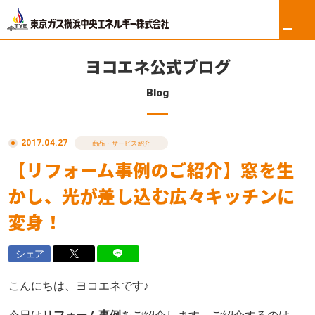
ヨコエネ公式ブログ
Blog
ホーム
2017.04.27
リフォーム
商品・サービス紹介
【リフォーム事例のご紹介】窓を生
東京ガス修理サービス
かし、光が差し込む広々キッチンに
東京ガスの電気
変身！
ロイヤル会員サービス
シェア
法人のお客さま
こんにちは、ヨコエネです♪
会社案内