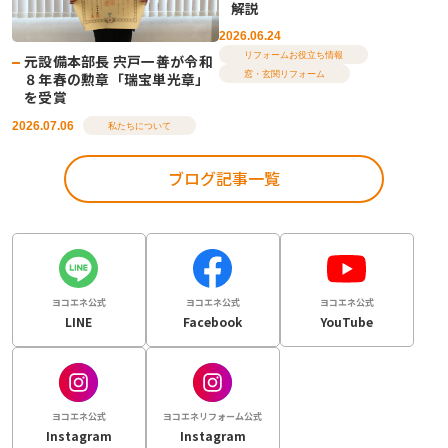
解説
2026.06.24
リフォームお役立ち情報
元設備本部長 宍戸一善が令和
窓・玄関リフォーム
８年春の勲章「瑞宝単光章」
を受賞
2026.07.06
私たちについて
ブログ記事一覧
ヨコエネ公式
ヨコエネ公式
ヨコエネ公式
LINE
Facebook
YouTube
ヨコエネ公式
ヨコエネリフォーム公式
Instagram
Instagram