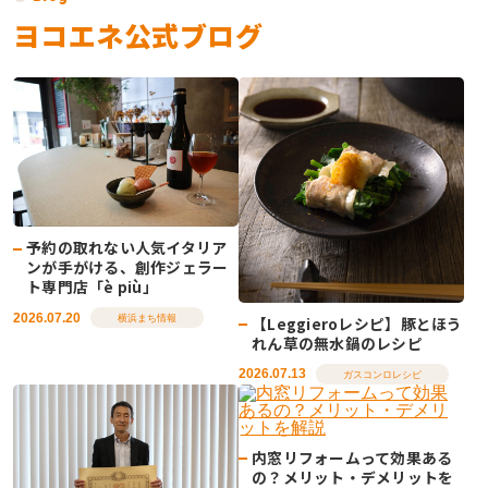
ヨコエネ公式ブログ
予約の取れない人気イタリア
ンが手がける、創作ジェラー
ト専門店「è più」
2026.07.20
【Leggieroレシピ】豚とほう
横浜まち情報
れん草の無水鍋のレシピ
2026.07.13
ガスコンロレシピ
内窓リフォームって効果ある
の？メリット・デメリットを