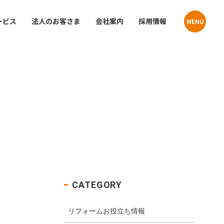
ービス
法人のお客さま
会社案内
採用情報
MENU
Contact
Contact
貸住宅
お問い合わせ
お問い合わせ
プライバシーポリシー
プライバシーポリシー
クーリングオフお申込みフォーム
クーリングオフお申込みフォーム
店舗・事業所案内
介
サステナビリティ
CATEGORY
リフォームお役立ち情報