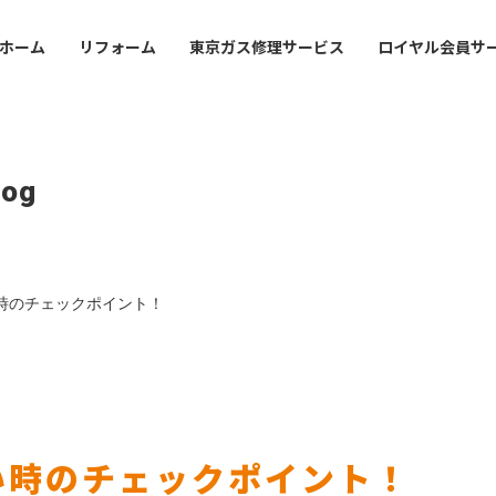
ホーム
リフォーム
東京ガス修理サービス
ロイヤル会員サ
ofile
Mansion
Office Guide
事業
・沿革
マンション管理会社・賃
店舗・事業所案内
log
オーナーさま
会社案内
lding
val
Sustainabirity
フィスビルのお客さま
ライフバルの事業紹介
サステナビリティ
会社概要・沿革
時のチェックポイント！
icy
東京ガスライフバルの事業紹
シーポリシー
プライバシーポリシー
い時のチェックポイント！