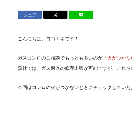
ロイヤル会員サービス
シェア
法人のお客さま
こんにちは、ヨコエネです！
マンション
設備工事事業
ナーさま
ガスコンロのご相談でもっとも多いのが「
火がつかな
弊社では、ガス機器の修理出張が可能ですが、これら
店舗・オフィスビルのお客さま
今回はコンロの火がつかないときにチェックしていた
ヨコエネ公式ブログ