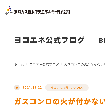
Facility
Company Pr
Corporate
Company
設備工事
会社概要
ヨコエネ公式ブログ
B
法人のお客さま
会社案内
ホーム
Office Bui
About Life
店舗・オ
東京ガス
ホーム
ヨコエネ公式ブログ
ガスコンロの火が付かない
リフォーム
Privacy Pol
プライバ
東京ガス修理サービス
2021.12.22
住まいのお困りごとQ&A
ガスコンロの火が付かな
東京ガスの電気