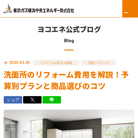
ヨコエネ公式ブログ
Blog
ホーム
2025.02.26
リフォーム
リフォームお役立ち情報
洗面リフォーム
洗面所のリフォーム費用を解説！予
東京ガス修理サービス
算別プランと商品選びのコツ
東京ガスの電気
シェア
ロイヤル会員サービス
法人のお客さま
会社案内