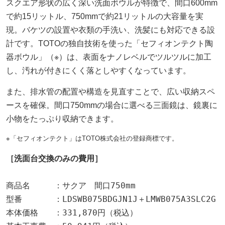
スクエア形状の広く深い洗面ボウルが特徴で、間口600mm
で約15リットル、750mmで約21リットルの大容量を実
現。バケツの設置や衣類の手洗い、洗髪にも対応できる設
計です。TOTOの独自技術を使った「セフィオンテクト陶
器ボウル」（※）は、表面をナノレベルでツルツルに加工
し、汚れが付きにくく落としやすくなっています。
また、排水管の配置や構造を見直すことで、広い収納スペ
ースを確保。間口750mmの場合に選べる三面鏡は、鏡裏に
小物をたっぷり収納できます。
※「セフィオンテクト」はTOTO株式会社の登録商標です。
［洗面台交換のみの費用］
商品名　　　：サクア　間口750mm

型番　　　　：LDSWB075BDGJN1J＋LMWB075A3SLC2G

本体価格　　：331,870円（税込）
