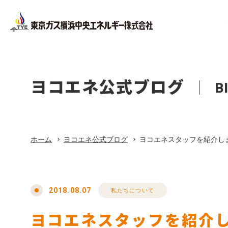
Facility
Company Pr
Corporate
Company
設備工事
会社概要
ヨコエネ公式ブログ
B
法人のお客さま
会社案内
ホーム
Office Bui
About Life
店舗・オ
東京ガス
ホーム
ヨコエネ公式ブログ
ヨコエネスタッフを紹介し
リフォーム
Privacy Pol
プライバ
東京ガス修理サービス
2018.08.07
私たちについて
ヨコエネスタッフを紹介
東京ガスの電気