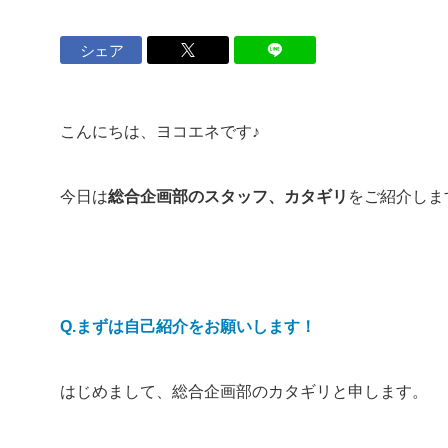
ロイヤル会員サービス
シェア
法人のお客さま
こんにちは、ヨコエネです♪
マンション
設備工事事業
ナーさま
今日は
総合企画部のスタッフ、カタギリ
をご紹介しま
店舗・オフィスビルのお客さま
ヨコエネ公式ブログ
Q.まずは自己紹介をお願いします！
はじめまして、総合企画部のカタギリと申します。