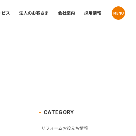
ービス
法人のお客さま
会社案内
採用情報
MENU
Contact
Contact
貸住宅
お問い合わせ
お問い合わせ
プライバシーポリシー
プライバシーポリシー
クーリングオフお申込みフォーム
クーリングオフお申込みフォーム
店舗・事業所案内
介
サステナビリティ
CATEGORY
リフォームお役立ち情報