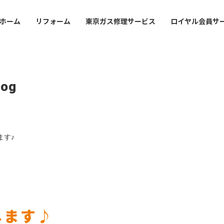
ホーム
リフォーム
東京ガス修理サービス
ロイヤル会員サ
ofile
Mansion
Office Guide
事業
・沿革
マンション管理会社・賃
店舗・事業所案内
log
オーナーさま
会社案内
lding
val
Sustainabirity
フィスビルのお客さま
ライフバルの事業紹介
サステナビリティ
会社概要・沿革
ます♪
icy
東京ガスライフバルの事業紹
シーポリシー
プライバシーポリシー
します♪