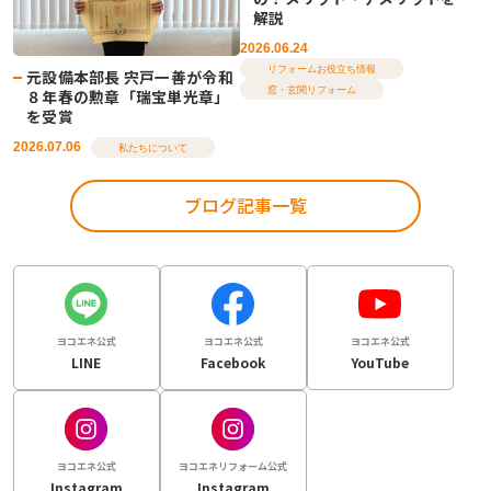
解説
2026.06.24
リフォームお役立ち情報
元設備本部長 宍戸一善が令和
窓・玄関リフォーム
８年春の勲章「瑞宝単光章」
を受賞
2026.07.06
私たちについて
ブログ記事一覧
ヨコエネ公式
ヨコエネ公式
ヨコエネ公式
LINE
Facebook
YouTube
ヨコエネ公式
ヨコエネリフォーム公式
Instagram
Instagram