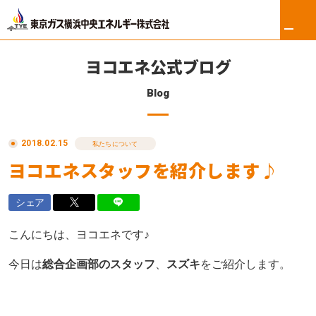
ヨコエネ公式ブログ
Blog
ホーム
2018.02.15
リフォーム
私たちについて
ヨコエネスタッフを紹介します♪
東京ガス修理サービス
シェア
東京ガスの電気
こんにちは、ヨコエネです♪
ロイヤル会員サービス
今日は
総合企画部のスタッフ
、
スズキ
をご紹介します。
法人のお客さま
会社案内