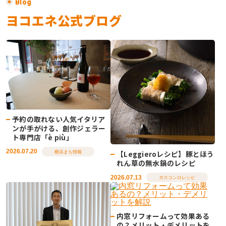
Blog
ヨコエネ公式ブログ
予約の取れない人気イタリア
ンが手がける、創作ジェラー
ト専門店「è più」
2026.07.20
【Leggieroレシピ】豚とほう
横浜まち情報
れん草の無水鍋のレシピ
2026.07.13
ガスコンロレシピ
内窓リフォームって効果ある
の？メリット・デメリットを