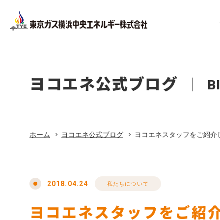
Facility
Company Pr
Corporate
Company
設備工事
会社概要
ヨコエネ公式ブログ
B
法人のお客さま
会社案内
ホーム
Office Bui
About Life
店舗・オ
東京ガス
ホーム
ヨコエネ公式ブログ
ヨコエネスタッフをご紹介
リフォーム
Privacy Pol
プライバ
東京ガス修理サービス
2018.04.24
私たちについて
ヨコエネスタッフをご紹
東京ガスの電気