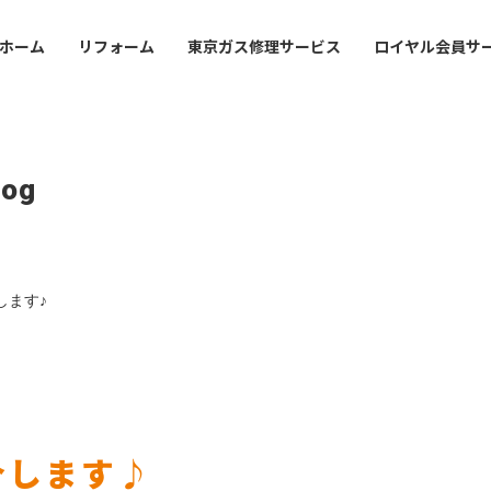
ホーム
リフォーム
東京ガス修理サービス
ロイヤル会員サ
ofile
Mansion
Office Guide
事業
・沿革
マンション管理会社・賃
店舗・事業所案内
log
オーナーさま
会社案内
lding
val
Sustainabirity
フィスビルのお客さま
ライフバルの事業紹介
サステナビリティ
会社概要・沿革
します♪
icy
東京ガスライフバルの事業紹
シーポリシー
プライバシーポリシー
介します♪