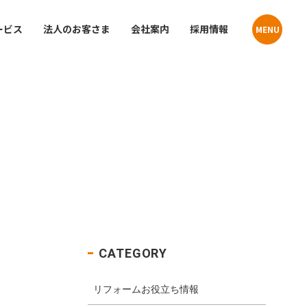
ービス
法人のお客さま
会社案内
採用情報
MENU
Contact
Contact
貸住宅
お問い合わせ
お問い合わせ
プライバシーポリシー
プライバシーポリシー
クーリングオフお申込みフォーム
クーリングオフお申込みフォーム
店舗・事業所案内
介
サステナビリティ
CATEGORY
リフォームお役立ち情報