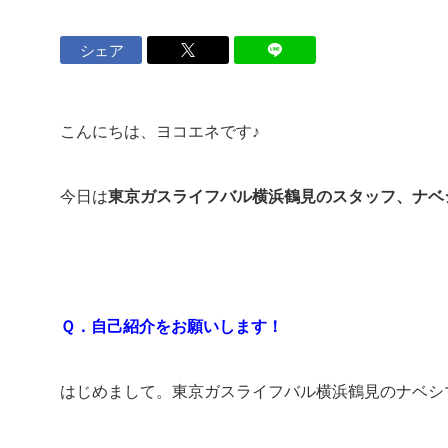
ロイヤル会員サービス
シェア
法人のお客さま
こんにちは、ヨコエネです♪
マンション
設備工事事業
ナーさま
今日は
東京ガスライフバル横浜鶴見のスタッフ、ナベ
店舗・オフィスビルのお客さま
ヨコエネ公式ブログ
Ｑ．自己紹介をお願いします！
はじめまして。東京ガスライフバル横浜鶴見のナベシ