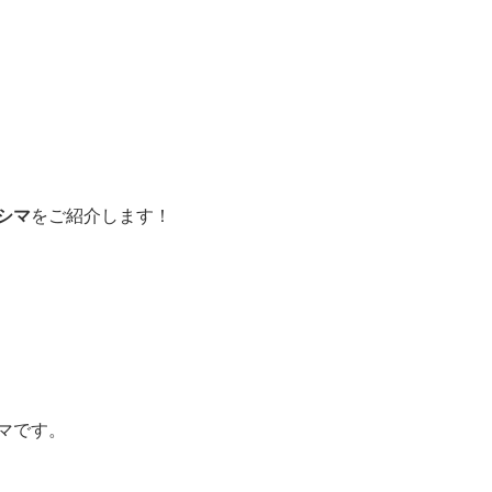
採用情報
メッセージ
仕事を知る
管理会社・賃貸住宅オー
人財育成について知る
シマ
をご紹介します！
新着情報
マです。