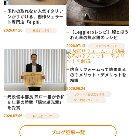
予約の取れない人気イタリア
ンが手がける、創作ジェラー
ト専門店「è più」
2026.07.20
【Leggieroレシピ】豚とほう
横浜まち情報
れん草の無水鍋のレシピ
2026.07.13
ガスコンロレシピ
内窓リフォームって効果ある
の？メリット・デメリットを
解説
2026.06.24
リフォームお役立ち情報
元設備本部長 宍戸一善が令和
窓・玄関リフォーム
８年春の勲章「瑞宝単光章」
を受賞
2026.07.06
私たちについて
ブログ記事一覧