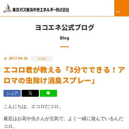
ヨコエネ公式ブログ
Blog
ホーム
2017.06.22
リフォーム
その他
エコロ君が教える「3分でできる！ア
東京ガス修理サービス
ロマの虫除け消臭スプレー」
東京ガスの電気
シェア
ロイヤル会員サービス
こんにちは、エコロだコロ。
法人のお客さま
最近はお花や虫さんが元気で、よく一緒に遊んでいるんだ
コロ。
会社案内