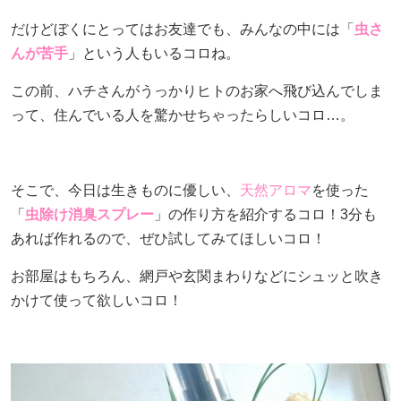
だけどぼくにとってはお友達でも、みんなの中には「
虫さ
採用情報
んが苦手
」という人もいるコロね。
ヨコエネ公式ブログ
この前、ハチさんがうっかりヒトのお家へ飛び込んでしま
って、住んでいる人を驚かせちゃったらしいコロ…。
店舗・事業所案内
お問い合わせ
そこで、今日は生きものに優しい、
天然アロマ
を使った
「
虫除け消臭スプレー
」の作り方を紹介するコロ！3分も
あれば作れるので、ぜひ試してみてほしいコロ！
お部屋はもちろん、網戸や玄関まわりなどにシュッと吹き
かけて使って欲しいコロ！