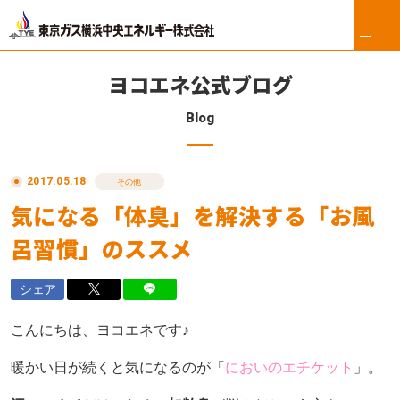
ヨコエネ公式ブログ
Blog
ホーム
2017.05.18
リフォーム
その他
気になる「体臭」を解決する「お風
東京ガス修理サービス
呂習慣」のススメ
東京ガスの電気
シェア
ロイヤル会員サービス
こんにちは、ヨコエネです♪
法人のお客さま
暖かい日が続くと気になるのが「
においのエチケット
」。
会社案内