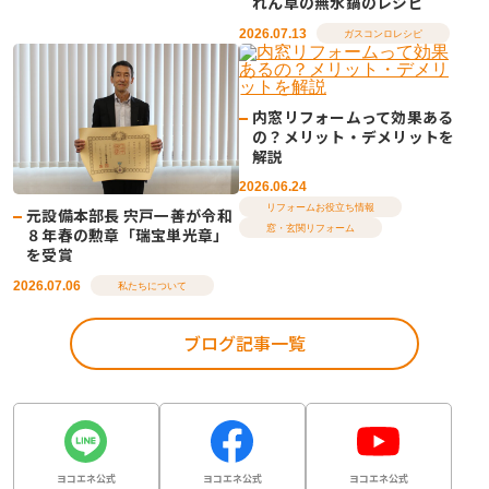
れん草の無水鍋のレシピ
2026.07.13
ガスコンロレシピ
内窓リフォームって効果ある
の？メリット・デメリットを
解説
2026.06.24
リフォームお役立ち情報
元設備本部長 宍戸一善が令和
窓・玄関リフォーム
８年春の勲章「瑞宝単光章」
を受賞
2026.07.06
私たちについて
ブログ記事一覧
ヨコエネ公式
ヨコエネ公式
ヨコエネ公式