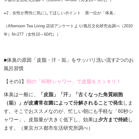
※2．女性が男性に気にしてほしいポイント 第一位が「体臭」
（Afternoon Tea Living 店頭アンケートより/風呂文化研究会調べ（2010
年）N=277（女性10～60代））
■体臭の原因「皮脂・汗・垢」をサッパリ洗い流す2つのお
風呂習慣
【その1】
朝の「60秒シャワー」で皮脂をスッキリ！
体臭は一般に、
「皮脂」「汗」「古くなった角質細胞
（垢）」が皮膚常在菌によって分解されることで発生
しま
す。そこでおススメなのが、忙しい朝にも手軽な「60秒シ
ャワー」。皮脂量が大きく低下し、効果は
夕方まで持続
し
ます。（東京ガス都市生活研究所調べ）