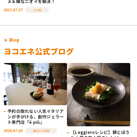
メ＆嫌なニオイを解決！
2017.07.27
その他
Blog
ヨコエネ公式ブログ
予約の取れない人気イタリア
ンが手がける、創作ジェラー
ト専門店「è più」
2026.07.20
【Leggieroレシピ】豚とほう
横浜まち情報