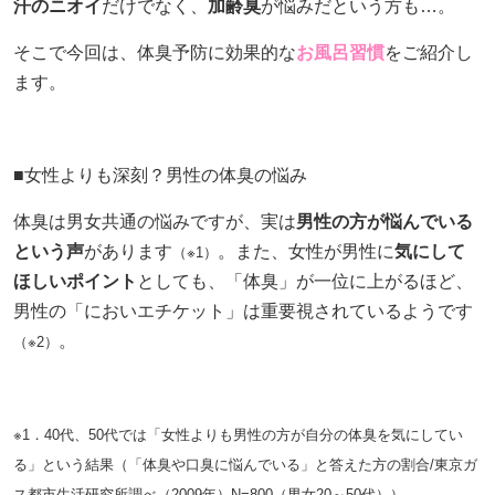
汗のニオイ
だけでなく、
加齢臭
が悩みだという方も…。
採用情報
そこで今回は、体臭予防に効果的な
お風呂習慣
をご紹介し
ます。
ヨコエネ公式ブログ
■女性よりも深刻？男性の体臭の悩み
店舗・事業所案内
体臭は男女共通の悩みですが、実は
男性の方が悩んでいる
お問い合わせ
という声
があります
。また、女性が男性に
気にして
（※1）
ほしいポイント
としても、「体臭」が一位に上がるほど、
男性の「においエチケット」は重要視されているようです
。
（※2）
※1．40代、50代では「女性よりも男性の方が自分の体臭を気にしてい
る」という結果（「体臭や口臭に悩んでいる」と答えた方の割合/東京ガ
ス都市生活研究所調べ（2009年）N=800（男女20～50代））