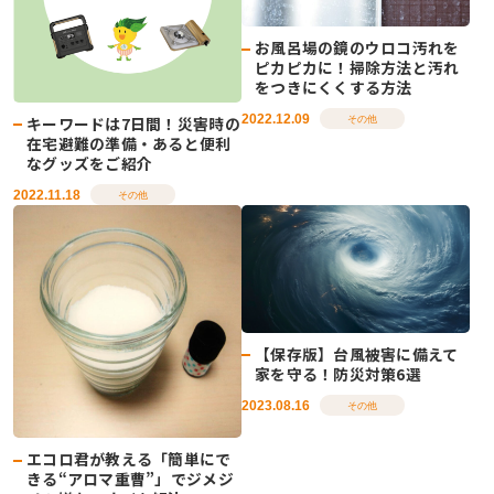
お風呂場の鏡のウロコ汚れを
ピカピカに！掃除方法と汚れ
をつきにくくする方法
2022.12.09
キーワードは7日間！災害時の
その他
在宅避難の準備・あると便利
なグッズをご紹介
2022.11.18
その他
【保存版】台風被害に備えて
家を守る！防災対策6選
2023.08.16
その他
エコロ君が教える「簡単にで
きる“アロマ重曹”」でジメジ