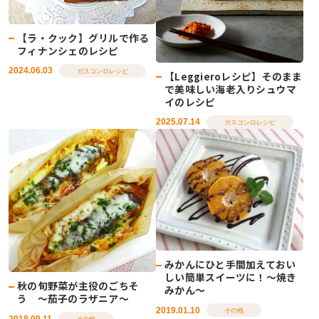
【ラ・クック】グリルで作る
フィナンシェのレシピ
2024.06.03
ガスコンロレシピ
【Leggieroレシピ】そのまま
で美味しい海老入りシュウマ
イのレシピ
2025.07.14
ガスコンロレシピ
みかんにひと手間加えておい
しい簡単スイーツに！～焼き
秋の旬野菜が主役のごちそ
みかん～
う ～茄子のラザニア～
2019.01.10
その他
2018.09.11