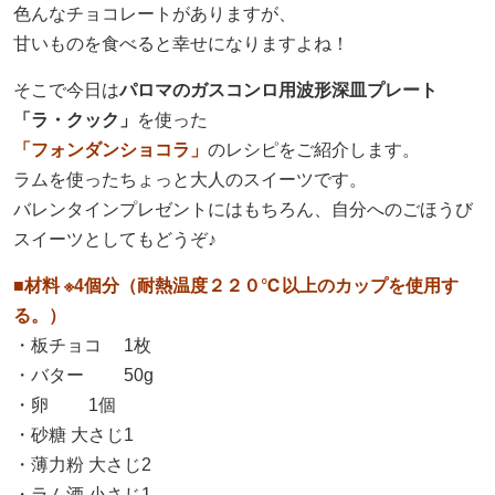
色んなチョコレートがありますが、
甘いものを食べると幸せになりますよね！
採用情報
そこで今日は
パロマのガスコンロ用波形深皿プレート
ヨコエネ公式ブログ
「ラ・クック」
を使った
「フォンダンショコラ」
のレシピをご紹介します。
店舗・事業所案内
ラムを使ったちょっと大人のスイーツです。
バレンタインプレゼントにはもちろん、自分へのごほうび
お問い合わせ
スイーツとしてもどうぞ♪
■材料 ※4個分（耐熱温度２２０℃以上のカップを使用す
る。）
・板チョコ 1枚
・バター 50g
・卵 1個
・砂糖 大さじ1
・薄力粉 大さじ2
・ラム酒 小さじ1