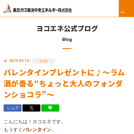
ヨコエネ公式ブログ
Blog
ホーム
2019.02.12
リフォーム
その他
バレンタインプレゼントに♪～ラム
東京ガス修理サービス
酒が香る“ちょっと大人のフォンダ
東京ガスの電気
ンショコラ”～
ロイヤル会員サービス
シェア
法人のお客さま
こんにちは！ヨコエネです。
もうすぐ
バレンタイン
。
会社案内