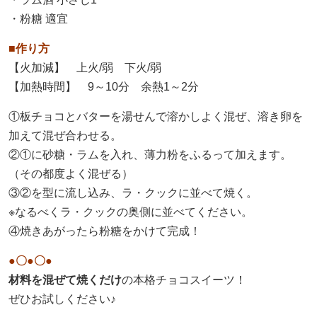
・粉糖 適宜
■作り方
【火加減】 上火/弱 下火/弱
【加熱時間】 9～10分 余熱1～2分
①板チョコとバターを湯せんで溶かしよく混ぜ、溶き卵を
加えて混ぜ合わせる。
②①に砂糖・ラムを入れ、薄力粉をふるって加えます。
（その都度よく混ぜる）
③②を型に流し込み、ラ・クックに並べて焼く。
※なるべくラ・クックの奥側に並べてください。
④焼きあがったら粉糖をかけて完成！
●〇●〇●
材料を混ぜて焼くだけ
の本格チョコスイーツ！
ぜひお試しください♪