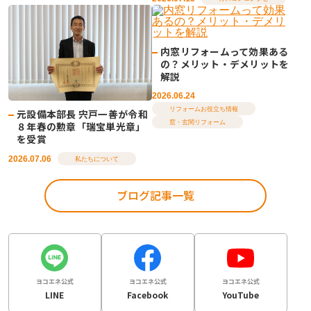
内窓リフォームって効果ある
の？メリット・デメリットを
解説
2026.06.24
リフォームお役立ち情報
元設備本部長 宍戸一善が令和
窓・玄関リフォーム
８年春の勲章「瑞宝単光章」
を受賞
2026.07.06
私たちについて
ブログ記事一覧
ヨコエネ公式
ヨコエネ公式
ヨコエネ公式
LINE
Facebook
YouTube