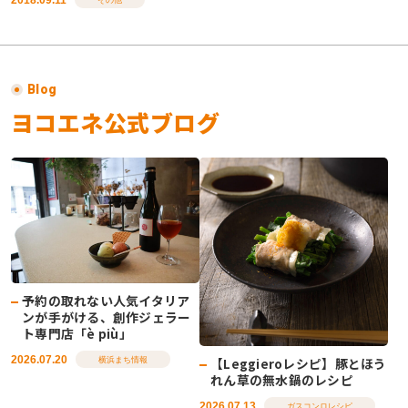
その他
Blog
ヨコエネ公式ブログ
予約の取れない人気イタリア
ンが手がける、創作ジェラー
ト専門店「è più」
2026.07.20
【Leggieroレシピ】豚とほう
横浜まち情報
れん草の無水鍋のレシピ
2026.07.13
ガスコンロレシピ