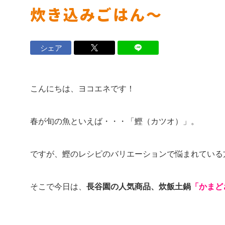
炊き込みごはん～
ロイヤル会員サービス
シェア
法人のお客さま
マンション
こんにちは、ヨコエネです！
設備工事事業
ナーさま
春が旬の魚といえば・・・「鰹（カツオ）」。
店舗・オフィスビルのお客さま
ですが、鰹のレシピのバリエーションで悩まれている
ヨコエネ公式ブログ
そこで今日は、
長谷園の人気商品、炊飯土鍋
「かまど