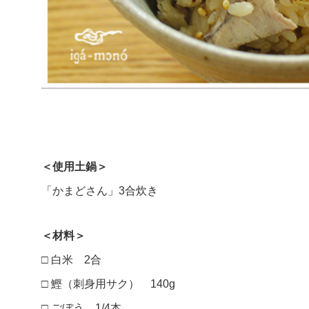
＜使用土鍋＞
「かまどさん」3合炊き
＜材料＞
□ 白米 2合
□ 鰹（刺身用サク） 140g
□ ごぼう 1/4本