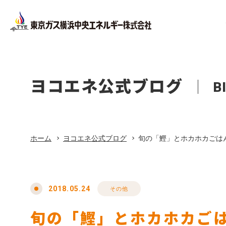
Facility
Company Pr
Corporate
Company
設備工事
会社概要
ヨコエネ公式ブログ
B
法人のお客さま
会社案内
ホーム
Office Bui
About Life
店舗・オ
東京ガス
ホーム
ヨコエネ公式ブログ
旬の「鰹」とホカホカごは
リフォーム
Privacy Pol
プライバ
東京ガス修理サービス
2018.05.24
その他
旬の「鰹」とホカホカご
東京ガスの電気