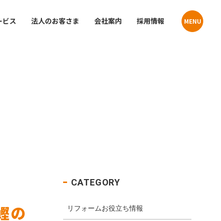
ービス
法人のお客さま
会社案内
採用情報
MENU
Contact
Contact
貸住宅
お問い合わせ
お問い合わせ
プライバシーポリシー
プライバシーポリシー
クーリングオフお申込みフォーム
クーリングオフお申込みフォーム
店舗・事業所案内
介
サステナビリティ
CATEGORY
鰹の
リフォームお役立ち情報