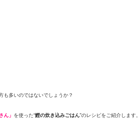
採用情報
メッセージ
仕事を知る
管理会社・賃貸住宅オー
人財育成について知る
新着情報
方も多いのではないでしょうか？
さん」
を使った“
鰹の炊き込みごはん
”のレシピをご紹介します