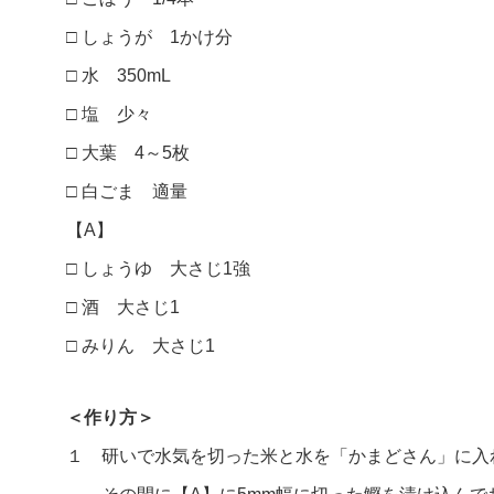
□ しょうが 1かけ分
□ 水 350mL
□ 塩 少々
□ 大葉 4～5枚
□ 白ごま 適量
【A】
□ しょうゆ 大さじ1強
□ 酒 大さじ1
□ みりん 大さじ1
＜作り方＞
１ 研いで水気を切った米と水を「かまどさん」に入