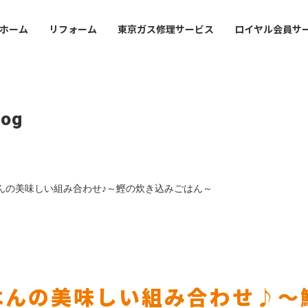
ホーム
リフォーム
東京ガス修理サービス
ロイヤル会員サ
ofile
Mansion
Office Guide
事業
・沿革
マンション管理会社・賃
店舗・事業所案内
log
オーナーさま
会社案内
lding
val
Sustainabirity
フィスビルのお客さま
ライフバルの事業紹介
サステナビリティ
会社概要・沿革
んの美味しい組み合わせ♪～鰹の炊き込みごはん～
icy
東京ガスライフバルの事業紹
シーポリシー
プライバシーポリシー
はんの美味しい組み合わせ♪～