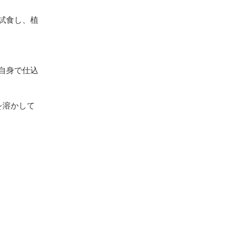
試食し、植
自身で仕込
を溶かして