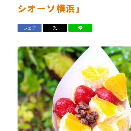
シオーソ横浜」
ロイヤル会員サービス
シェア
法人のお客さま
マンション
設備工事事業
ナーさま
店舗・オフィスビルのお客さま
ヨコエネ公式ブログ