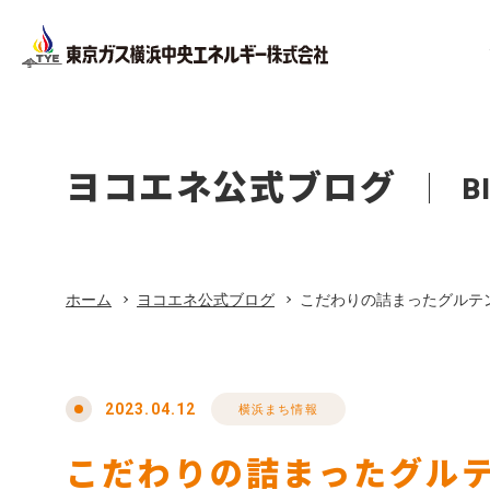
Facility
Company Pr
Corporate
Company
設備工事
会社概要
ヨコエネ公式ブログ
B
法人のお客さま
会社案内
ホーム
Office Bui
About Life
店舗・オ
東京ガス
ホーム
ヨコエネ公式ブログ
こだわりの詰まったグルテ
リフォーム
Privacy Pol
プライバ
東京ガス修理サービス
2023.04.12
横浜まち情報
こだわりの詰まったグル
東京ガスの電気