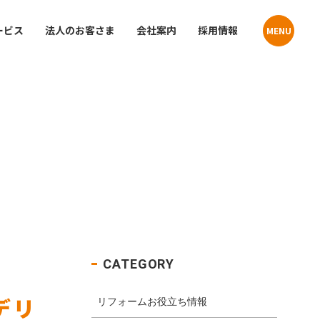
ービス
法人のお客さま
会社案内
採用情報
MENU
Contact
Contact
貸住宅
お問い合わせ
お問い合わせ
プライバシーポリシー
プライバシーポリシー
クーリングオフお申込みフォーム
クーリングオフお申込みフォーム
店舗・事業所案内
介
サステナビリティ
CATEGORY
デリ
リフォームお役立ち情報