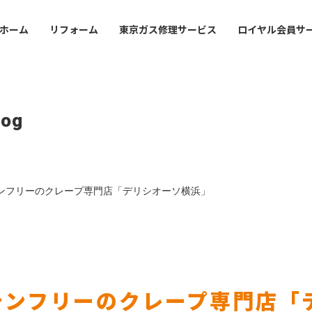
ホーム
リフォーム
東京ガス修理サービス
ロイヤル会員サ
ofile
Mansion
Office Guide
事業
・沿革
マンション管理会社・賃
店舗・事業所案内
log
オーナーさま
会社案内
lding
val
Sustainabirity
フィスビルのお客さま
ライフバルの事業紹介
サステナビリティ
会社概要・沿革
ンフリーのクレープ専門店「デリシオーソ横浜」
icy
東京ガスライフバルの事業紹
シーポリシー
プライバシーポリシー
テンフリーのクレープ専門店「