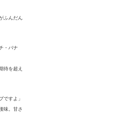
がふんだん
チ・バナ
期待を超え
プですよ」
後味。甘さ