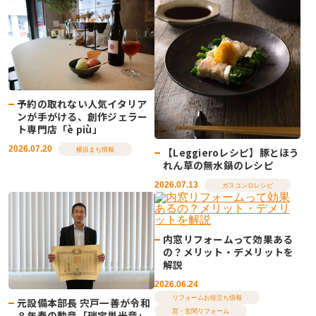
予約の取れない人気イタリア
ンが手がける、創作ジェラー
ト専門店「è più」
2026.07.20
【Leggieroレシピ】豚とほう
横浜まち情報
れん草の無水鍋のレシピ
2026.07.13
ガスコンロレシピ
内窓リフォームって効果ある
の？メリット・デメリットを
解説
2026.06.24
リフォームお役立ち情報
元設備本部長 宍戸一善が令和
窓・玄関リフォーム
８年春の勲章「瑞宝単光章」