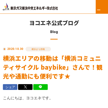
ヨコエネ公式ブログ
Blog
ホーム
2020.10.30
リフォーム
横浜まち情報
横浜エリアの移動は「横浜コミュニ
東京ガス修理サービス
ティサイクル baybike」さんで！観
東京ガスの電気
光や通勤にも便利です★
ロイヤル会員サービス
シェア
法人のお客さま
こんにちは、ヨコエネです。
会社案内