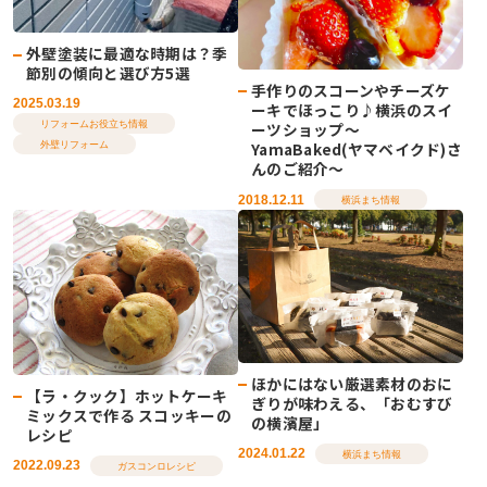
外壁塗装に最適な時期は？季
節別の傾向と選び方5選
手作りのスコーンやチーズケ
2025.03.19
ーキでほっこり♪横浜のスイ
ーツショップ～
リフォームお役立ち情報
YamaBaked(ヤマベイクド)さ
外壁リフォーム
んのご紹介～
2018.12.11
横浜まち情報
ほかにはない厳選素材のおに
【ラ・クック】ホットケーキ
ぎりが味わえる、「おむすび
ミックスで作る スコッキーの
の横濱屋」
レシピ
2024.01.22
横浜まち情報
2022.09.23
ガスコンロレシピ