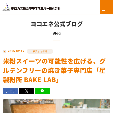
ヨコエネ公式ブログ
Blog
ホーム
2025.02.17
リフォーム
横浜まち情報
米粉スイーツの可能性を広げる、グ
東京ガス修理サービス
ルテンフリーの焼き菓子専門店「星
東京ガスの電気
製粉所 BAKE LAB」
ロイヤル会員サービス
シェア
法人のお客さま
会社案内