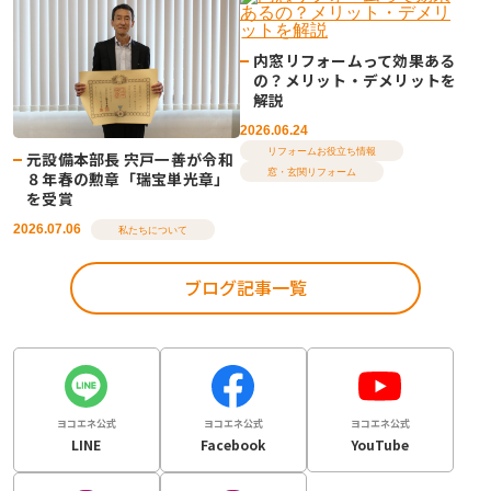
内窓リフォームって効果ある
の？メリット・デメリットを
解説
2026.06.24
リフォームお役立ち情報
元設備本部長 宍戸一善が令和
窓・玄関リフォーム
８年春の勲章「瑞宝単光章」
を受賞
2026.07.06
私たちについて
ブログ記事一覧
ヨコエネ公式
ヨコエネ公式
ヨコエネ公式
LINE
Facebook
YouTube