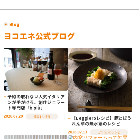
Blog
ヨコエネ公式ブログ
予約の取れない人気イタリア
ンが手がける、創作ジェラー
ト専門店「è più」
2026.07.20
【Leggieroレシピ】豚とほう
横浜まち情報
れん草の無水鍋のレシピ
2026.07.13
ガスコンロレシピ