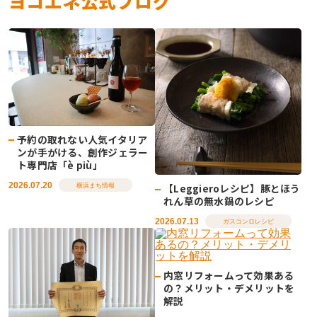
ヨコエネ公式ブログ
予約の取れない人気イタリア
ンが手がける、創作ジェラー
ト専門店「è più」
2026.07.20
【Leggieroレシピ】豚とほう
横浜まち情報
れん草の無水鍋のレシピ
2026.07.13
ガスコンロレシピ
内窓リフォームって効果ある
の？メリット・デメリットを
解説