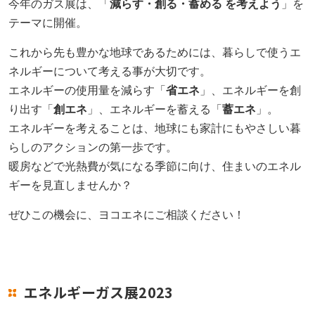
今年のガス展は、「
減らす・創る・蓄める を考えよう
」を
テーマに開催。
採用情報
これから先も豊かな地球であるためには、暮らしで使うエ
ヨコエネ公式ブログ
ネルギーについて考える事が大切です。
エネルギーの使用量を減らす「
省エネ
」、エネルギーを創
り出す「
創エネ
」、エネルギーを蓄える「
蓄エネ
」。
店舗・事業所案内
エネルギーを考えることは、地球にも家計にもやさしい暮
お問い合わせ
らしのアクションの第一歩です。
暖房などで光熱費が気になる季節に向け、住まいのエネル
ギーを見直しませんか？
ぜひこの機会に、ヨコエネにご相談ください！
エネルギーガス展2023