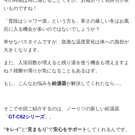
今の時期は特に感じることですが、お風呂って気持ちが良
いものですね！
採用情報
「普段はシャワー派」という方も、寒さの厳しい冬はお風
ヨコエネ公式ブログ
呂に入る機会が多いのではないでしょうか？
幸せなバスタイムですが、急激な温度変化は体への負担が
店舗・事業所案内
大きくなります。
お問い合わせ
また、入浴回数が増えると残り湯を使う機会も増えますよ
ね？雑菌や濁りが気になることもあるはず。
もし、こんなお悩みを
給湯器
が解決してくれたなら…。
そこで今回ご紹介するのは、ノーリツの新しい給湯器
「
GT-C62シリーズ
」。
“
キレイ
”と“
見まもり
”で
安心をサポート
してくれるんです。