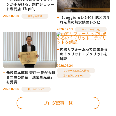
ンが手がける、創作ジェラー
ト専門店「è più」
2026.07.20
【Leggieroレシピ】豚とほう
横浜まち情報
れん草の無水鍋のレシピ
2026.07.13
ガスコンロレシピ
内窓リフォームって効果ある
の？メリット・デメリットを
解説
2026.06.24
リフォームお役立ち情報
元設備本部長 宍戸一善が令和
窓・玄関リフォーム
８年春の勲章「瑞宝単光章」
を受賞
2026.07.06
私たちについて
ブログ記事一覧