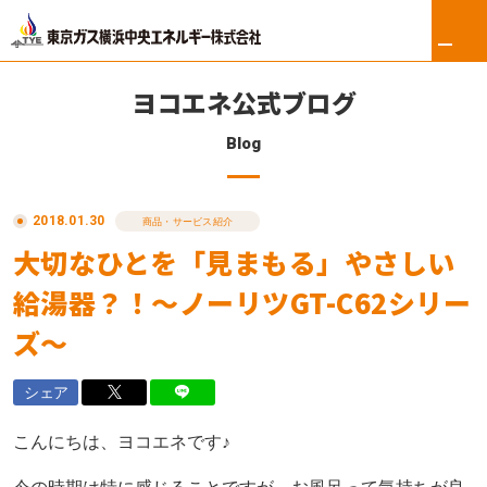
ヨコエネ公式ブログ
Blog
ホーム
2018.01.30
リフォーム
商品・サービス紹介
大切なひとを「見まもる」やさしい
東京ガス修理サービス
給湯器？！～ノーリツGT-C62シリー
東京ガスの電気
ズ～
ロイヤル会員サービス
シェア
法人のお客さま
こんにちは、ヨコエネです♪
会社案内