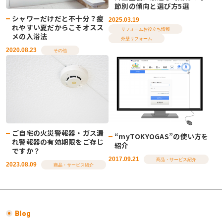
節別の傾向と選び方5選
シャワーだけだと不十分？疲
2025.03.19
れやすい夏だからこそオスス
リフォームお役立ち情報
メの入浴法
外壁リフォーム
2020.08.23
その他
ご自宅の火災警報器・ガス漏
“myTOKYOGAS”の使い方を
れ警報器の有効期限をご存じ
紹介
ですか？
2017.09.21
商品・サービス紹介
2023.08.09
商品・サービス紹介
Blog