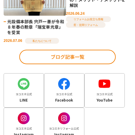
解説
2026.06.24
リフォームお役立ち情報
元設備本部長 宍戸一善が令和
窓・玄関リフォーム
８年春の勲章「瑞宝単光章」
を受賞
2026.07.06
私たちについて
ブログ記事一覧
ヨコエネ公式
ヨコエネ公式
ヨコエネ公式
LINE
Facebook
YouTube
ヨコエネ公式
ヨコエネリフォーム公式
Instagram
Instagram