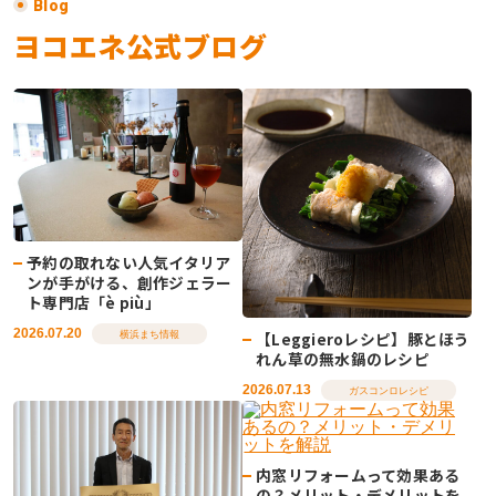
Blog
ヨコエネ公式ブログ
予約の取れない人気イタリア
ンが手がける、創作ジェラー
ト専門店「è più」
2026.07.20
【Leggieroレシピ】豚とほう
横浜まち情報
れん草の無水鍋のレシピ
2026.07.13
ガスコンロレシピ
内窓リフォームって効果ある
の？メリット・デメリットを