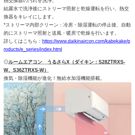
熱交換器の汚れを洗浄。
結露水で洗浄後にストリーマ照射と乾燥運転を行い、熱交
換器をキレイにします。
*ストリーマ内部クリーン：冷房・除湿運転の停止後、自動
的にストリーマ照射と送風・暖房で乾燥を行います。
詳しくはこちら：
https://www.daikinaircon.com/kabekake/p
roducts/e_series/index.html
◎
ルームエアコン うるさらX（ダイキン：S28ZTRXS-
W、S36ZTRXS-W）
換気・除湿機能が進化！無給水加湿機能搭載。