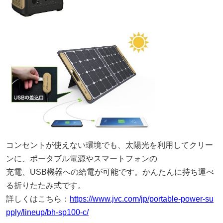
コンセントが使えない環境でも、太陽光を利用してクリー
ンに、ポータブル電源やスマートフォンの
充電、USB機器への給電が可能です。かんたんに持ち運べ
る折りたたみ式です。
詳しくはこちら：
https://www.jvc.com/jp/portable-power-su
pply/lineup/bh-sp100-c/