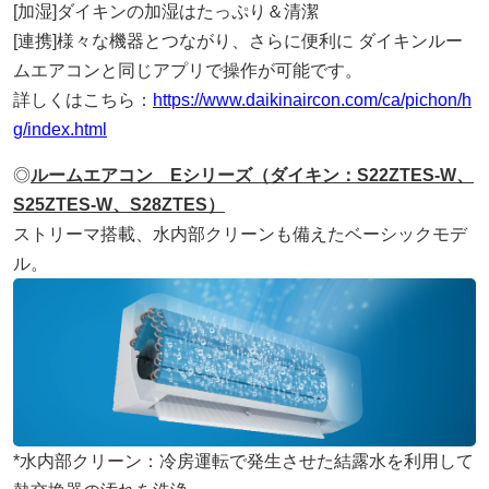
[加湿]ダイキンの加湿はたっぷり＆清潔
[連携]様々な機器とつながり、さらに便利に ダイキンルー
ムエアコンと同じアプリで操作が可能です。
詳しくはこちら：
https://www.daikinaircon.com/ca/pichon/h
g/index.html
◎
ルームエアコン Eシリーズ（ダイキン：S22ZTES-W、
S25ZTES-W、S28ZTES）
ストリーマ搭載、水内部クリーンも備えたベーシックモデ
ル。
*水内部クリーン：冷房運転で発生させた結露水を利用して