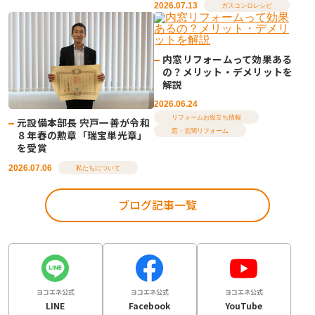
2026.07.13
ガスコンロレシピ
内窓リフォームって効果ある
の？メリット・デメリットを
解説
2026.06.24
リフォームお役立ち情報
元設備本部長 宍戸一善が令和
窓・玄関リフォーム
８年春の勲章「瑞宝単光章」
を受賞
2026.07.06
私たちについて
ブログ記事一覧
ヨコエネ公式
ヨコエネ公式
ヨコエネ公式
LINE
Facebook
YouTube