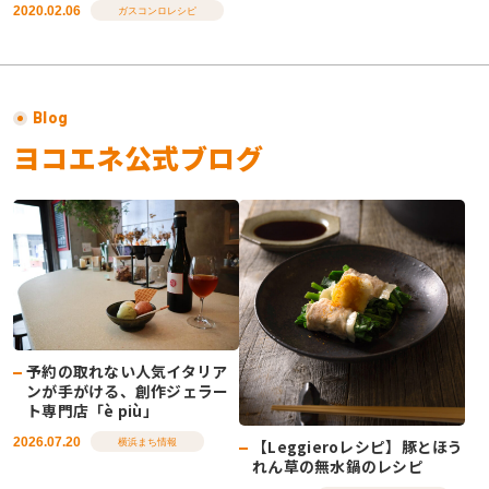
2020.02.06
ガスコンロレシピ
Blog
ヨコエネ公式ブログ
予約の取れない人気イタリア
ンが手がける、創作ジェラー
ト専門店「è più」
2026.07.20
【Leggieroレシピ】豚とほう
横浜まち情報
れん草の無水鍋のレシピ