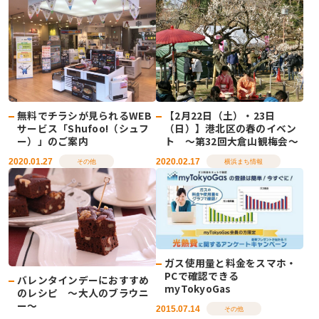
無料でチラシが見られるWEB
【2月22日（土）・23日
サービス「Shufoo!（シュフ
（日）】港北区の春のイベン
ー）」のご案内
ト ～第32回大倉山観梅会～
2020.01.27
2020.02.17
その他
横浜まち情報
ガス使用量と料金をスマホ・
PCで確認できる
バレンタインデーにおすすめ
myTokyoGas
のレシピ ～大人のブラウニ
ー～
2015.07.14
その他