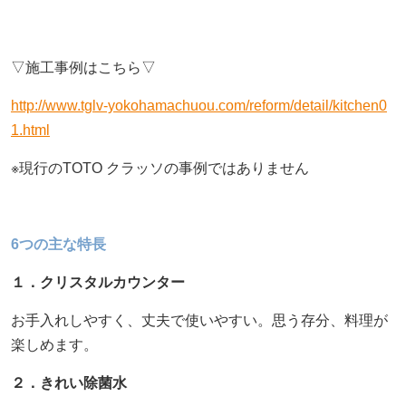
採用情報
▽施工事例はこちら▽
ヨコエネ公式ブログ
http://www.tglv-yokohamachuou.com/reform/detail/kitchen0
1.html
店舗・事業所案内
※現行のTOTO クラッソの事例ではありません
お問い合わせ
6つの主な特長
１．クリスタルカウンター
お手入れしやすく、丈夫で使いやすい。思う存分、料理が
楽しめます。
２．きれい除菌水