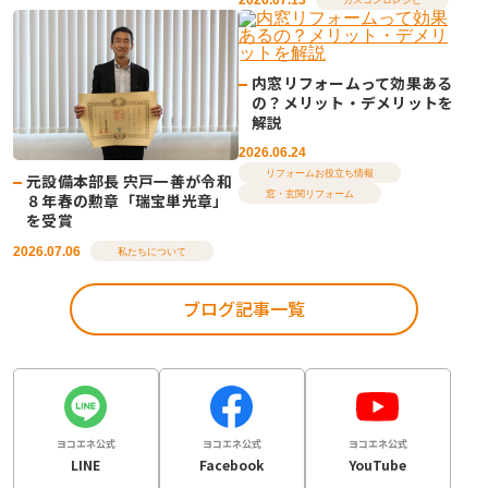
ガスコンロレシピ
内窓リフォームって効果ある
の？メリット・デメリットを
解説
2026.06.24
リフォームお役立ち情報
元設備本部長 宍戸一善が令和
窓・玄関リフォーム
８年春の勲章「瑞宝単光章」
を受賞
2026.07.06
私たちについて
ブログ記事一覧
ヨコエネ公式
ヨコエネ公式
ヨコエネ公式
LINE
Facebook
YouTube