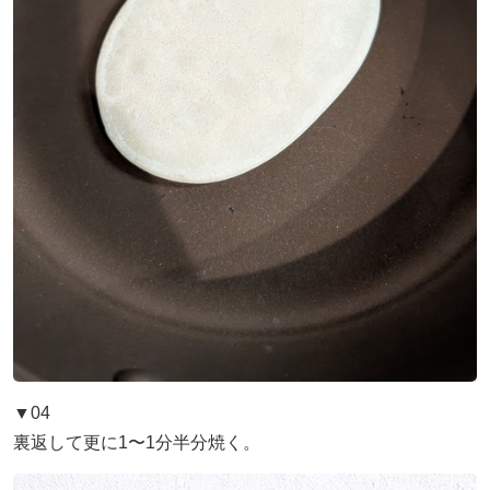
▼04
裏返して更に1〜1分半分焼く。