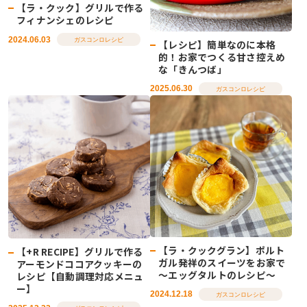
【ラ・クック】グリルで作る
フィナンシェのレシピ
2024.06.03
ガスコンロレシピ
【レシピ】簡単なのに本格
的！お家でつくる甘さ控えめ
な「きんつば」
2025.06.30
ガスコンロレシピ
【ラ・クックグラン】ポルト
【+R RECIPE】グリルで作る
ガル発祥のスイーツをお家で
アーモンドココアクッキーの
～エッグタルトのレシピ～
レシピ【自動調理対応メニュ
ー】
2024.12.18
ガスコンロレシピ