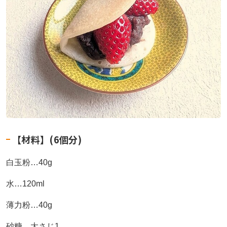
【材料】(6個分)
白玉粉
…40g
水…120ml
薄力粉
…40g
砂糖…大さじ1