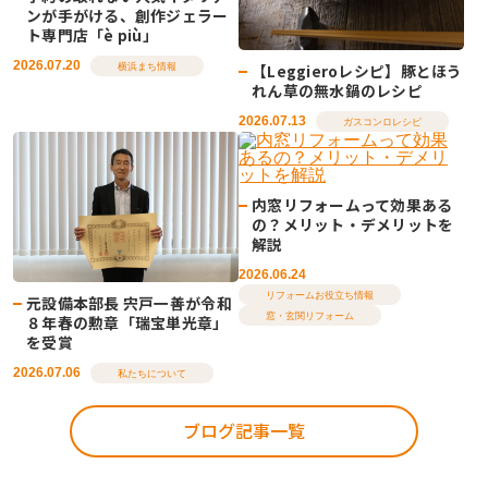
ンが手がける、創作ジェラー
ト専門店「è più」
2026.07.20
【Leggieroレシピ】豚とほう
横浜まち情報
れん草の無水鍋のレシピ
2026.07.13
ガスコンロレシピ
内窓リフォームって効果ある
の？メリット・デメリットを
解説
2026.06.24
リフォームお役立ち情報
元設備本部長 宍戸一善が令和
窓・玄関リフォーム
８年春の勲章「瑞宝単光章」
を受賞
2026.07.06
私たちについて
ブログ記事一覧