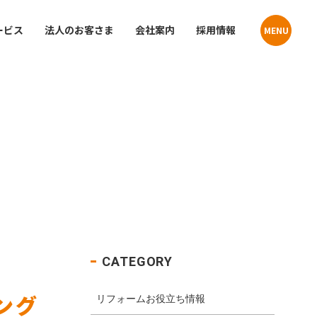
ービス
法人のお客さま
会社案内
採用情報
MENU
Contact
Contact
貸住宅
お問い合わせ
お問い合わせ
プライバシーポリシー
プライバシーポリシー
クーリングオフお申込みフォーム
クーリングオフお申込みフォーム
店舗・事業所案内
介
サステナビリティ
CATEGORY
ング
リフォームお役立ち情報