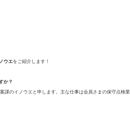
採用情報
メッセージ
仕事を知る
管理会社・賃貸住宅オー
人財育成について知る
ノウエ
をご紹介します！
新着情報
すか？
提案課のイノウエと申します。主な仕事は会員さまの保守点検