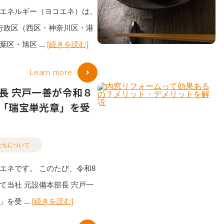
エネルギー（ヨコエネ）は、
行政区（西区・神奈川区・港
区・旭区 ...
[続きを読む]
Learn more
長 宍戸一善が令和８
「瑞宝単光章」を受
たちについて
エネです。 このたび、令和8
て当社 元設備本部長 宍戸一
を受 ...
[続きを読む]