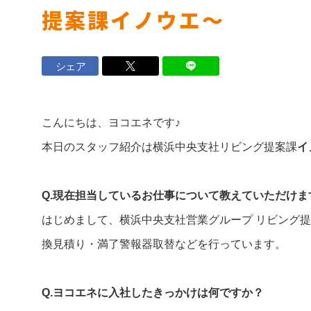
提案課イノウエ〜
ロイヤル会員サービス
シェア
法人のお客さま
マンション
こんにちは、ヨコエネです♪
設備工事事業
ナーさま
本日のスタッフ紹介は横浜中央支社リビング提案課
イ
店舗・オフィスビルのお客さま
Q.現在担当しているお仕事について教えていただけま
はじめまして、横浜中央支社営業グループ リビング
ヨコエネ公式ブログ
換見積り・満了警報器取替などを行っています。
Q.ヨコエネに入社したきっかけは何ですか？