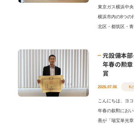
東京ガス横浜中央
横浜市内の8つの
北区・都筑区・青葉
元設備本部
年春の勲章
賞
2026.07.06
私
こんにちは、ヨコ
年春の叙勲におい
善が「瑞宝単光章」