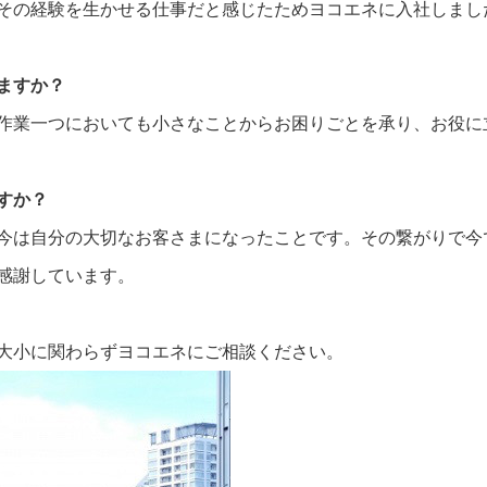
店舗・事業所案内
お問い合わせ
その経験を生かせる仕事だと感じたためヨコエネに入社しまし
ますか？
作業一つにおいても小さなことからお困りごとを承り、お役に
すか？
今は自分の大切なお客さまになったことです。その繋がりで今
感謝しています。
大小に関わらずヨコエネにご相談ください。