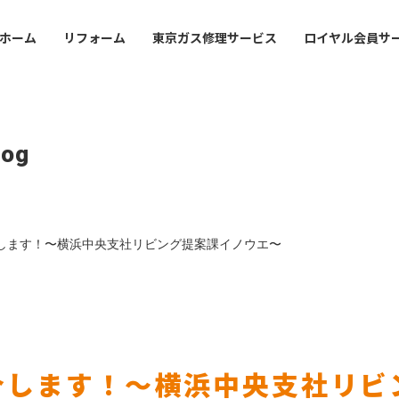
ホーム
リフォーム
東京ガス修理サービス
ロイヤル会員サ
ofile
Mansion
Office Guide
事業
・沿革
マンション管理会社・賃
店舗・事業所案内
log
オーナーさま
会社案内
lding
val
Sustainabirity
フィスビルのお客さま
ライフバルの事業紹介
サステナビリティ
会社概要・沿革
します！〜横浜中央支社リビング提案課イノウエ〜
icy
東京ガスライフバルの事業紹
シーポリシー
プライバシーポリシー
介します！〜横浜中央支社リビ