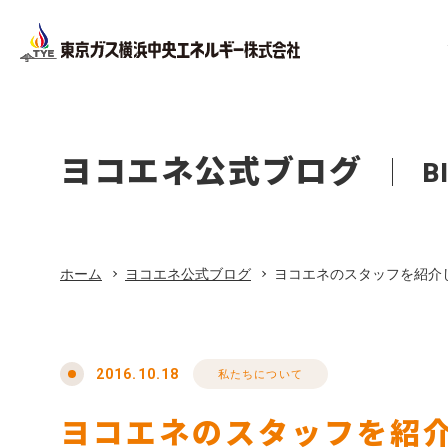
Facility
Company Pr
Corporate
Company
設備工事
会社概要
ヨコエネ公式ブログ
B
法人のお客さま
会社案内
ホーム
Office Bui
About Life
店舗・オ
東京ガス
ホーム
ヨコエネ公式ブログ
ヨコエネのスタッフを紹介
リフォーム
Privacy Pol
プライバ
東京ガス修理サービス
2016.10.18
私たちについて
ヨコエネのスタッフを紹
東京ガスの電気