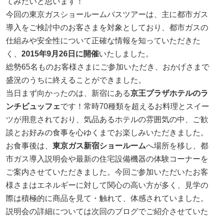
てみたいと思います！
今回の東京ガスショールームバスツアーは、主に都市ガス
採用情報
導入をご検討中のお客さまを対象としており、都市ガスの
仕組みや安全性について正確な情報を知っていただきた
ヨコエネ公式ブログ
く、
2015年9月26日に開催
いたしました。
総勢65名ものお客様さまにご参加いただき、おかげさまで
店舗・事業所案内
盛況のうちに終えることができました。
当日まず向かったのは、新宿にある
京王プラザホテルのラ
お問い合わせ
ンチビュッフェ
です！常時70種類を超えるお料理とスイー
ツが用意されており、気品あるホテルの雰囲気の中、ご歓
談とお好みの食事を心ゆくまでお楽しみいただきました。
お食事後は、
東京ガス新宿ショールーム
へ場所を移し、都
市ガス導入説明会や最新の住宅設備機器の体験コーナーを
ご案内させていただきました。今回ご参加いただいたお客
様さまはエネルギーに対して関心の高い方が多く、見学の
際は積極的に商品を見て・触れて、体感されていました。
説明会の詳細については次回のブログでご紹介させていた