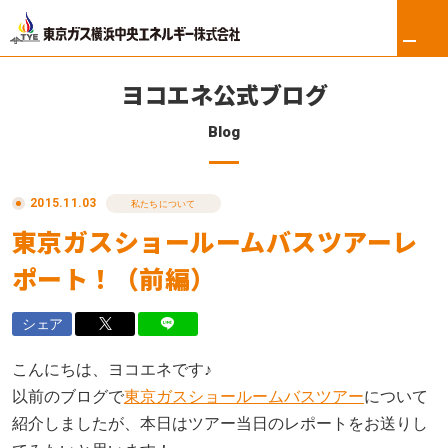
ヨコエネ公式ブログ
Blog
ホーム
2015.11.03
リフォーム
私たちについて
東京ガスショールームバスツアーレ
東京ガス修理サービス
ポート！（前編）
東京ガスの電気
シェア
ロイヤル会員サービス
こんにちは、ヨコエネです♪
以前のブログで
東京ガスショールームバスツアー
について
法人のお客さま
紹介しましたが、本日はツアー当日のレポートをお送りし
会社案内