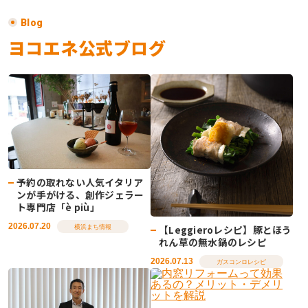
Blog
ヨコエネ公式ブログ
予約の取れない人気イタリア
ンが手がける、創作ジェラー
ト専門店「è più」
2026.07.20
【Leggieroレシピ】豚とほう
横浜まち情報
れん草の無水鍋のレシピ
2026.07.13
ガスコンロレシピ