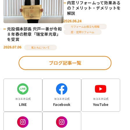
内窓リフォームって効果ある
の？メリット・デメリットを
解説
2026.06.24
リフォームお役立ち情報
元設備本部長 宍戸一善が令和
窓・玄関リフォーム
８年春の勲章「瑞宝単光章」
を受賞
2026.07.06
私たちについて
ブログ記事一覧
ヨコエネ公式
ヨコエネ公式
ヨコエネ公式
LINE
Facebook
YouTube