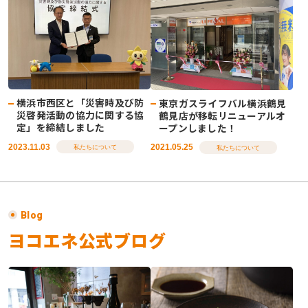
横浜市西区と「災害時及び防
東京ガスライフバル横浜鶴見
災啓発活動の協力に関する協
鶴見店が移転リニューアルオ
定」を締結しました
ープンしました！
2023.11.03
2021.05.25
私たちについて
私たちについて
Blog
ヨコエネ公式ブログ