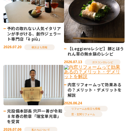
予約の取れない人気イタリア
ンが手がける、創作ジェラー
ト専門店「è più」
2026.07.20
【Leggieroレシピ】豚とほう
横浜まち情報
れん草の無水鍋のレシピ
2026.07.13
ガスコンロレシピ
内窓リフォームって効果ある
の？メリット・デメリットを
解説
2026.06.24
リフォームお役立ち情報
元設備本部長 宍戸一善が令和
窓・玄関リフォーム
８年春の勲章「瑞宝単光章」
を受賞
2026.07.06
私たちについて