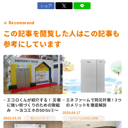
シェア
Recommend
この記事を閲覧した人はこの記事も
参考にしています
エネファームで防災対策！3つ
エコロくんが紹介する！ 災害
のメリットを徹底解説
に強い街づくりのための取組
み ～ヨコエネのSDGs②～
2024.04.17
2022.03.15
リフォームお役立ち情報
私たちについて