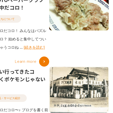
中だコロ！
たちについて
ロだコロ！ みんなはパズル
ロ？ 始めると集中してつい
うコロね ...
[続きを読む]
Learn more
い行ってきたコ
くポケモンじゃない
品・サービス紹介
ロだコロ〜♪ ブログを書く前