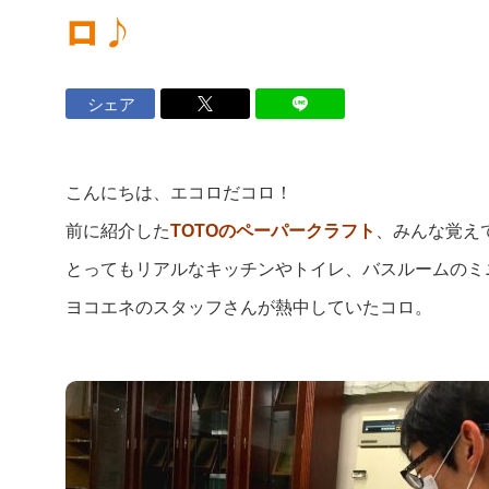
ロ♪
ロイヤル会員サービス
シェア
法人のお客さま
マンション
こんにちは、エコロだコロ！
設備工事事業
ナーさま
前に紹介した
TOTOのペーパークラフト
、みんな覚え
とってもリアルなキッチンやトイレ、バスルームのミ
店舗・オフィスビルのお客さま
ヨコエネのスタッフさんが熱中していたコロ。
ヨコエネ公式ブログ