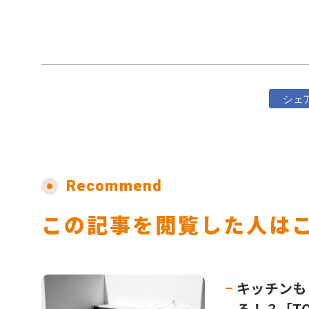
シェ
Recommend
この記事を閲覧した人は
キッチンも
る！？「T