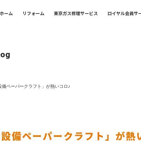
ホーム
リフォーム
東京ガス修理サービス
ロイヤル会員サ
ofile
Mansion
Office Guide
事業
・沿革
マンション管理会社・賃
店舗・事業所案内
log
オーナーさま
会社案内
lding
val
Sustainabirity
フィスビルのお客さま
ライフバルの事業紹介
サステナビリティ
会社概要・沿革
設備ペーパークラフト」が熱いコロ♪
icy
東京ガスライフバルの事業紹
シーポリシー
プライバシーポリシー
宅設備ペーパークラフト」が熱