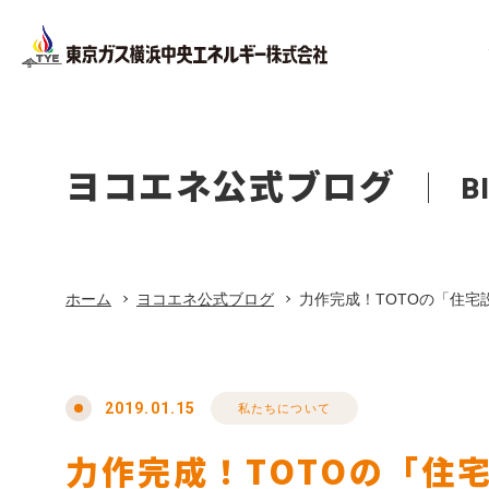
Facility
Company Pr
Corporate
Company
設備工事
会社概要
ヨコエネ公式ブログ
B
法人のお客さま
会社案内
ホーム
Office Bui
About Life
店舗・オ
東京ガス
ホーム
ヨコエネ公式ブログ
力作完成！TOTOの「住宅
リフォーム
Privacy Pol
プライバ
東京ガス修理サービス
2019.01.15
私たちについて
力作完成！TOTOの「住
東京ガスの電気