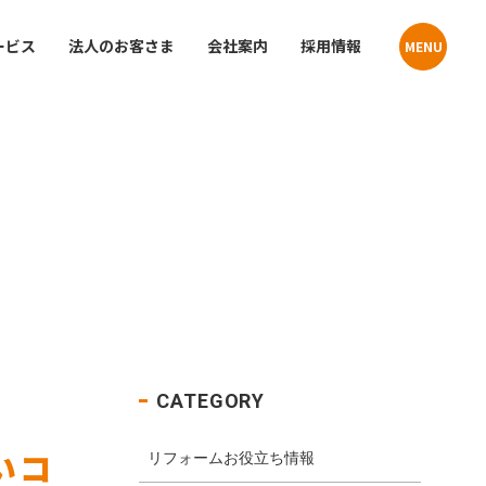
ービス
法人のお客さま
会社案内
採用情報
MENU
Contact
Contact
貸住宅
お問い合わせ
お問い合わせ
プライバシーポリシー
プライバシーポリシー
クーリングオフお申込みフォーム
クーリングオフお申込みフォーム
店舗・事業所案内
介
サステナビリティ
CATEGORY
いコ
リフォームお役立ち情報