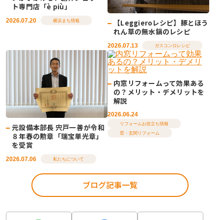
ト専門店「è più」
2026.07.20
【Leggieroレシピ】豚とほう
横浜まち情報
れん草の無水鍋のレシピ
2026.07.13
ガスコンロレシピ
内窓リフォームって効果ある
の？メリット・デメリットを
解説
2026.06.24
リフォームお役立ち情報
元設備本部長 宍戸一善が令和
窓・玄関リフォーム
８年春の勲章「瑞宝単光章」
を受賞
2026.07.06
私たちについて
ブログ記事一覧