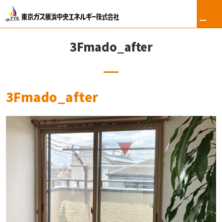
3Fmado_after
ホーム
3Fmado_after
リフォーム
東京ガス修理サービス
東京ガスの電気
ロイヤル会員サービス
法人のお客さま
会社案内