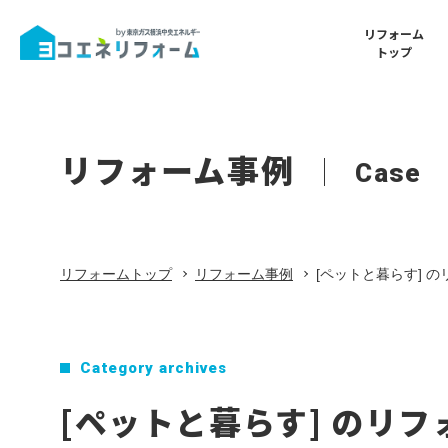
リフォーム
トップ
Renovatio
Shop
Reform
Shops
リノベー
東京ガスラ
リフォーム事例
Menu
Case
ム
所山店
店舗一覧
リフォームトップ
リフォームメニュー
Interior
Shop
内装リフ
東京ガスラ
倉山店
リフォームトップ
リフォーム事例
[ペットと暮らす] 
ヨコエネと叶える理想の暮らし
Energy Sav
Shop
省エネリ
東京ガスラ
リフォームメニュー
Category archives
京ガスア
ム
[ペットと暮らす] のリ
リノベーション・フルリフォーム
水まわり・
Favorite
Shop