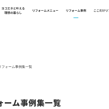
ヨコエネと叶える
リフォームメニュー
リフォーム事例
ここだけリ
理想の暮らし
n
Bathroom & Kitchen
Shop
ション・フルリフォー
イフバル横浜中央 御
水まわり・キッチンリフ
東京ガスライフバル横浜
奈川店
リフォームの流れ
Exterior
Reform Library
ォーム
イフバル横浜港北 大
外装・外構リフォーム
リフォームライブラリー
のリフォーム事例集一覧
アフターサポート
ing
Life Event
Shop
フォーム
イフバル横浜北 / 東
ライフイベントリフォー
東京ガスライフバル横浜
店舗一覧
ースポートショールー
フォーム事例集一覧
キッチンリフォーム
東京ガスライフバル横浜中央
Safety & Security
店
Shop