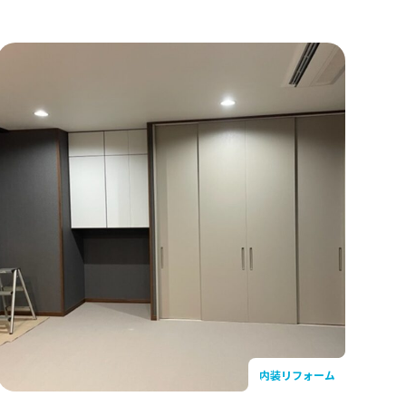
リフォーム
安心・安全リフォーム
イフバル横浜西 わか
東京ガスライフバル横浜
リフォーム
見店
東京ガスライフバル横浜港北
店
ントリフォーム
News
・新着情報
東京ガスライフバル横浜北 /
リフォーム
アースポートショールーム
東京ガスライフバル横浜西 
イベント・新着情報
よくあるご質問
内装リフォーム