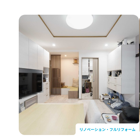
こだわり
東京ガスラ
内装リフォーム
外装・外構
ば店
省エネリフォーム
ライフイベ
Events & 
イベント
こだわりリフォーム
安心・安全
リフォーム事例
ここだけリフォーム
リノベーション・フルリフォーム