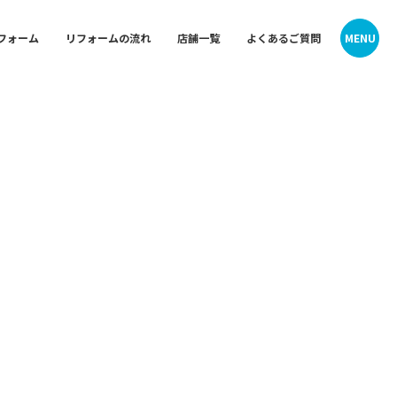
MENU
フォーム
リフォームの流れ
店舗一覧
よくあるご質問
Contact
Contact
ォーム
中央 神
お問い合わせ
お問い合わせ
会社概要・沿革
会社概要・沿革
プライバシーポリシー
プライバシーポリシー
クーリングオフお申込みフォーム
クーリングオフお申込みフォーム
ム
西 旭店
 御所山
東京ガスライフバル横浜中央 神奈川
店