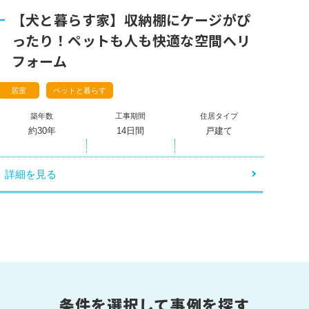
店舗一覧
【犬と暮らす家】収納棚にケージがぴ
ったり！ペットも人も快適な空間へリ
フォーム
居室
ペットと暮らす
築年数
工事期間
住居タイプ
約30年
14日間
戸建て
詳細を見る
条件を選択して事例を探す