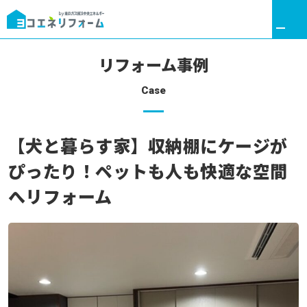
リフォーム事例
Case
リフォームトップ
【犬と暮らす家】収納棚にケージが
ヨコエネと叶える理想の暮らし
ぴったり！ペットも人も快適な空間
リフォームメニュー
へリフォーム
リフォーム事例
ここだけリフォーム
リフォームの流れ
アフターサポート