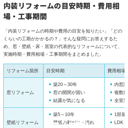
内装リフォームの目安時期・費用相
場・工事期間
「内装リフォームの時期や費用の目安を知りたい」「どの
くらいの工期がかかるの？」そんな疑問にお答えするた
め、窓・壁紙・床・居室の代表的なリフォームについて、
実施時期・費用相場・工事期間をまとめました。
リフォーム箇所
目安時期
費用相場
築20～30年
内窓設
窓リフォーム
窓の開閉が固い
複数部
結露が気になる
全室窓
築5～10年
1部屋
壁紙リフォーム
壁紙の剥がれ・汚れ
LDK