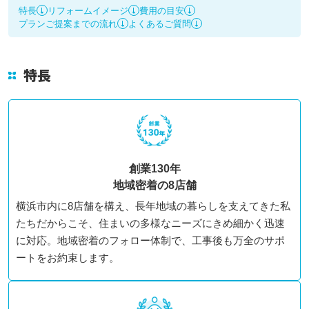
特長
リフォームイメージ
費用の目安
よくあるご質問
プランご提案までの流れ
よくあるご質問
コーポレートサイト
特長
店舗一覧
お問い合わせ
創業130年
地域密着の8店舗
横浜市内に8店舗を構え、長年地域の暮らしを支えてきた私
たちだからこそ、住まいの多様なニーズにきめ細かく迅速
に対応。地域密着のフォロー体制で、工事後も万全のサポ
ートをお約束します。