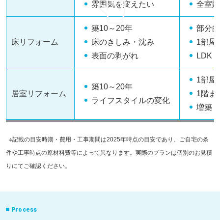
雰囲気を変えたい
全室貼
築10～20年
部分的
床リフォーム
床のきしみ・沈み
1部屋
表面の剥がれ
LDK
1部屋
築10～20年
居室リフォーム
1階ま
ライフスタイルの変化
増築・
※記載の目安時期・費用・工事期間は2025年時点の目安であり、ご自宅の条
件や工事時点の原材料費等によって異なります。実際のプランは個別のお見積
りにてご確認ください。
Process