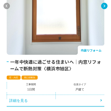
内装リフォーム
一年中快適に過ごせる住まいへ｜内窓リフォ
ームで断熱対策〈横浜市旭区〉
窓・内窓
開口部断熱
工事期間
住居タイプ
1日間
戸建て
詳細を見る