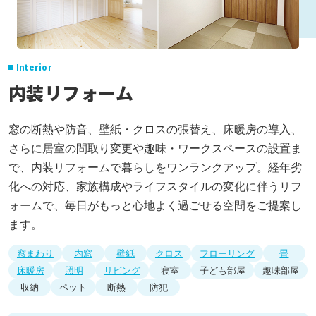
省エネリフォーム
ライフイベントリフォーム
Interior
内装リフォーム
こだわりリフォーム
窓の断熱や防音、壁紙・クロスの張替え、床暖房の導入、
安心・安全リフォーム
さらに居室の間取り変更や趣味・ワークスペースの設置ま
で、内装リフォームで暮らしをワンランクアップ。経年劣
リフォーム事例
化への対応、家族構成やライフスタイルの変化に伴うリフ
ここだけリフォーム
ォームで、毎日がもっと心地よく過ごせる空間をご提案し
ます。
リフォームの流れ
窓まわり
内窓
壁紙
クロス
フローリング
畳
アフターサポート
床暖房
照明
リビング
寝室
子ども部屋
趣味部屋
収納
ペット
断熱
防犯
店舗一覧