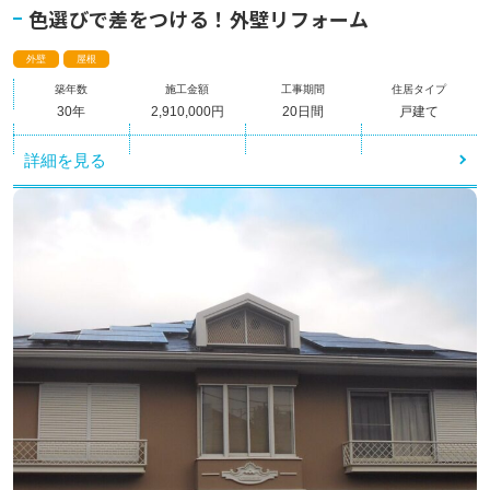
色選びで差をつける！外壁リフォーム
外壁
屋根
築年数
施工金額
工事期間
住居タイプ
30年
2,910,000円
20日間
戸建て
詳細を見る