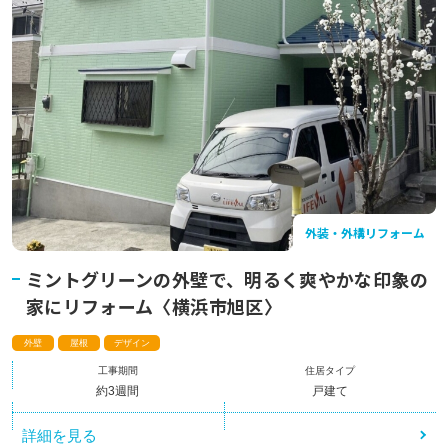
店舗一覧
よくあるご質問
コーポレートサイト
店舗一覧
外装・外構リフォーム
お問い合わせ
ミントグリーンの外壁で、明るく爽やかな印象の
家にリフォーム〈横浜市旭区〉
外壁
屋根
デザイン
工事期間
住居タイプ
約3週間
戸建て
詳細を見る