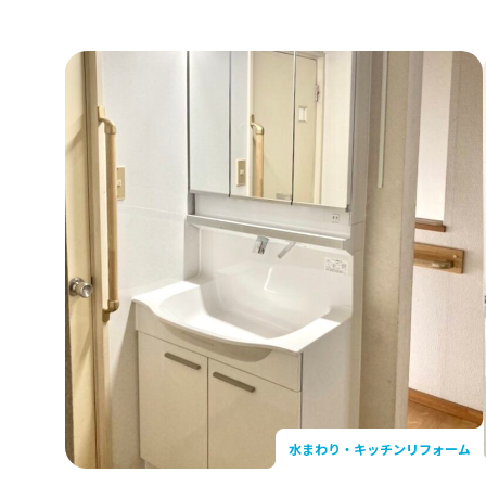
こだわり
東京ガスラ
内装リフォーム
外装・外構
ば店
省エネリフォーム
ライフイベ
Events & 
イベント
こだわりリフォーム
安心・安全
リフォーム事例
ここだけリフォーム
水まわり・キッチンリフォーム