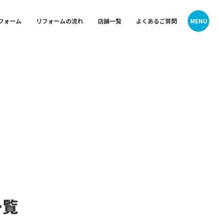
MENU
フォーム
リフォームの流れ
店舗一覧
よくあるご質問
Contact
Contact
ォーム
中央 神
お問い合わせ
お問い合わせ
会社概要・沿革
会社概要・沿革
プライバシーポリシー
プライバシーポリシー
クーリングオフお申込みフォーム
クーリングオフお申込みフォーム
ム
西 旭店
一覧
 御所山
東京ガスライフバル横浜中央 神奈川
店