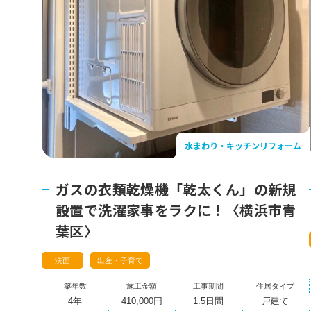
水まわり・キッチンリフォーム
ガスの衣類乾燥機「乾太くん」の新規
設置で洗濯家事をラクに！〈横浜市青
葉区〉
洗面
出産・子育て
築年数
施工金額
工事期間
住居タイプ
4年
410,000円
1.5日間
戸建て