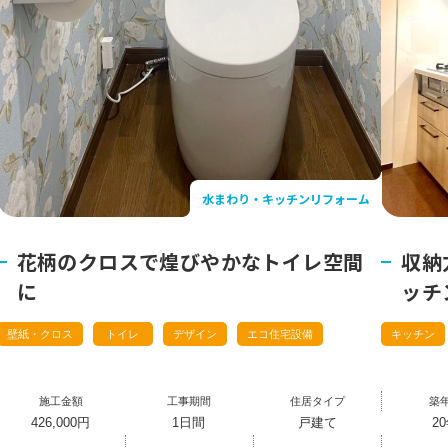
水まわり・キッチンリフォーム
花柄のクロスで煌びやかなトイレ空間
収納
に
ッチ
壁紙・クロス
トイレ
デザイン
エコ住宅設備
キッチン
施工金額
工事期間
住居タイプ
築
426,000円
1日間
戸建て
2