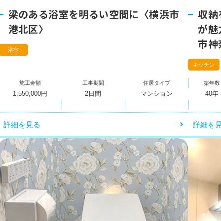
店舗一覧
梁のある浴室を明るい空間に〈横浜市
収納
港北区〉
が魅
市神
浴室
キッチン
施工金額
工事期間
住居タイプ
築年数
1,550,000円
2日間
マンション
40年
詳細を見る
詳細を