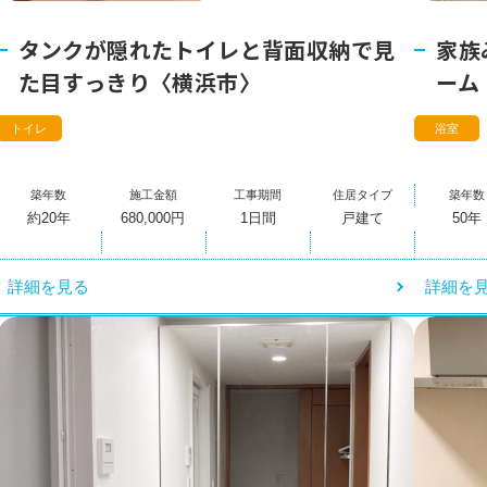
タンクが隠れたトイレと背面収納で見
家族
た目すっきり〈横浜市〉
ーム
トイレ
浴室
築年数
施工金額
工事期間
住居タイプ
築年数
約20年
680,000円
1日間
戸建て
50年
詳細を見る
詳細を