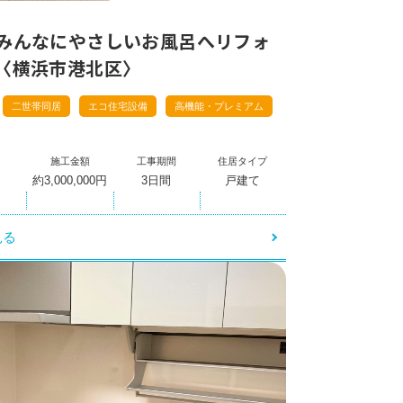
みんなにやさしいお風呂へリフォ
〈横浜市港北区〉
二世帯同居
エコ住宅設備
高機能・プレミアム
施工金額
工事期間
住居タイプ
約3,000,000円
3日間
戸建て
見る