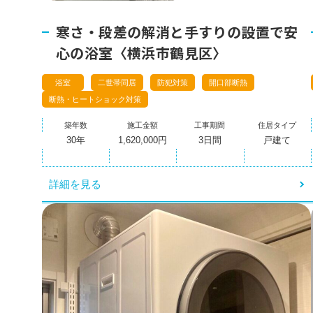
寒さ・段差の解消と手すりの設置で安
心の浴室〈横浜市鶴見区〉
浴室
二世帯同居
防犯対策
開口部断熱
断熱・ヒートショック対策
築年数
施工金額
工事期間
住居タイプ
30年
1,620,000円
3日間
戸建て
詳細を見る