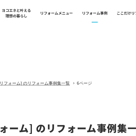
ヨコエネと叶える
リフォームメニュー
リフォーム事例
ここだけリ
理想の暮らし
n
Bathroom & Kitchen
Shop
ション・フルリフォー
イフバル横浜中央 御
水まわり・キッチンリフ
東京ガスライフバル横浜
奈川店
リフォームの流れ
Exterior
Reform Library
ォーム
イフバル横浜港北 大
外装・外構リフォーム
リフォームライブラリー
リフォーム] のリフォーム事例集一覧
6ページ
アフターサポート
ing
Life Event
Shop
フォーム
イフバル横浜北 / 東
ライフイベントリフォー
東京ガスライフバル横浜
店舗一覧
ースポートショールー
ォーム] のリフォーム事例集
キッチンリフォーム
東京ガスライフバル横浜中央
Safety & Security
店
Shop