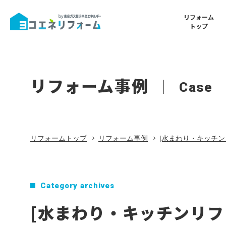
リフォーム
トップ
Renovatio
Shop
Reform
Shops
リノベー
東京ガスラ
リフォーム事例
Menu
Case
ム
所山店
店舗一覧
リフォームトップ
リフォームメニュー
Interior
Shop
内装リフ
東京ガスラ
倉山店
リフォームトップ
リフォーム事例
[水まわり・キッチン
ヨコエネと叶える理想の暮らし
Energy Sav
Shop
省エネリ
東京ガスラ
リフォームメニュー
Category archives
京ガスア
ム
[水まわり・キッチンリフ
リノベーション・フルリフォーム
水まわり・
Favorite
Shop