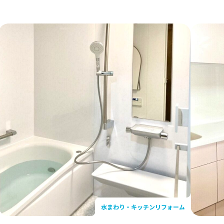
リフォーム
安心・安全リフォーム
イフバル横浜西 わか
東京ガスライフバル横浜
リフォーム
見店
東京ガスライフバル横浜港北
店
ントリフォーム
News
・新着情報
東京ガスライフバル横浜北 /
リフォーム
アースポートショールーム
東京ガスライフバル横浜西 
イベント・新着情報
よくあるご質問
水まわり・キッチンリフォーム