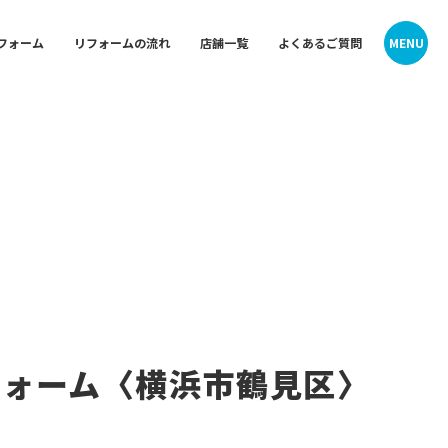
MENU
フォーム
リフォームの流れ
店舗一覧
よくあるご質問
Contact
Contact
ォーム
中央 神
お問い合わせ
お問い合わせ
会社概要・沿革
会社概要・沿革
プライバシーポリシー
プライバシーポリシー
クーリングオフお申込みフォーム
クーリングオフお申込みフォーム
ム
西 旭店
フォーム〈横浜市鶴見区〉
 御所山
東京ガスライフバル横浜中央 神奈川
店