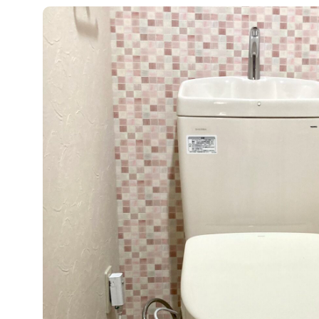
こだわり
東京ガスラ
内装リフォーム
外装・外構
ば店
省エネリフォーム
ライフイベ
Events & 
イベント
こだわりリフォーム
安心・安全
リフォーム事例
ここだけリフォーム