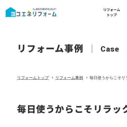
リフォーム
トップ
Renovatio
Shop
Reform
Shops
リノベー
東京ガスラ
リフォーム事例
Menu
Case
ム
所山店
店舗一覧
リフォームトップ
リフォームメニュー
Interior
Shop
内装リフ
東京ガスラ
倉山店
リフォームトップ
リフォーム事例
毎日使うからこそリ
ヨコエネと叶える理想の暮らし
Energy Sav
Shop
省エネリ
東京ガスラ
リフォームメニュー
毎日使うからこそリラッ
京ガスア
ム
リノベーション・フルリフォーム
水まわり・
Favorite
Shop