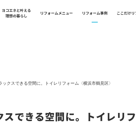
ヨコエネと叶える
リフォームメニュー
リフォーム事例
ここだけリ
理想の暮らし
n
Bathroom & Kitchen
Shop
ション・フルリフォー
イフバル横浜中央 御
水まわり・キッチンリフ
東京ガスライフバル横浜
奈川店
リフォームの流れ
Exterior
Reform Library
ォーム
イフバル横浜港北 大
外装・外構リフォーム
リフォームライブラリー
ラックスできる空間に。トイレリフォーム〈横浜市鶴見区〉
アフターサポート
ing
Life Event
Shop
フォーム
イフバル横浜北 / 東
ライフイベントリフォー
東京ガスライフバル横浜
店舗一覧
クスできる空間に。トイレリ
ースポートショールー
キッチンリフォーム
東京ガスライフバル横浜中央
Safety & Security
店
Shop