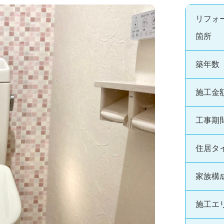
リフォーム
安心・安全リフォーム
イフバル横浜西 わか
東京ガスライフバル横浜
リフォーム
見店
リフォ
東京ガスライフバル横浜港北
店
箇所
ントリフォーム
News
・新着情報
東京ガスライフバル横浜北 /
築年数
リフォーム
アースポートショールーム
施工金
東京ガスライフバル横浜西 
工事期
イベント・新着情報
住居タ
よくあるご質問
家族構
施工エ