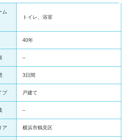
鶴見 鶴
ーム
 大倉山
リフォームライブラリー
トイレ、浴室
 東京ガス
40年
東京ガスライフバル横浜西 旭店
額
–
わかば店
東京ガスライフバル横浜鶴見 鶴見店
間
3日間
イプ
戸建て
成
–
リア
横浜市鶴見区