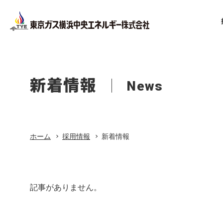
Staff Inter
Newgradua
Staff
Information
スタッフイ
新卒採用
新着情報
News
T（営業系
社員を知る
選考について知る
ホーム
Staff Inter
スタッフイ
ホーム
採用情報
新着情報
リフォーム
M（営業
Staff Inter
東京ガス修理サービス
スタッフイ
記事がありません。
M（営業
東京ガスの電気
Staff Inter