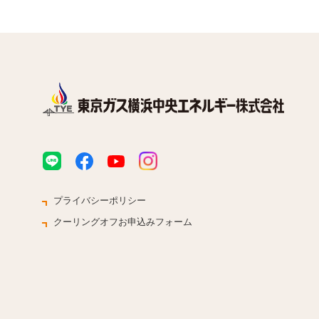
スタッフイ
E（技術系
ロイヤル会員サービス
Staff Inter
スタッフイ
法人のお客さま
O（技術
マンション
設備工事事業
Staff Inter
ナーさま
スタッフイ
S（技術系
店舗・オフィスビルのお客さま
プライバシーポリシー
Talk Sessi
中堅社員
クーリングオフお申込みフォーム
ヨコエネ公式ブログ