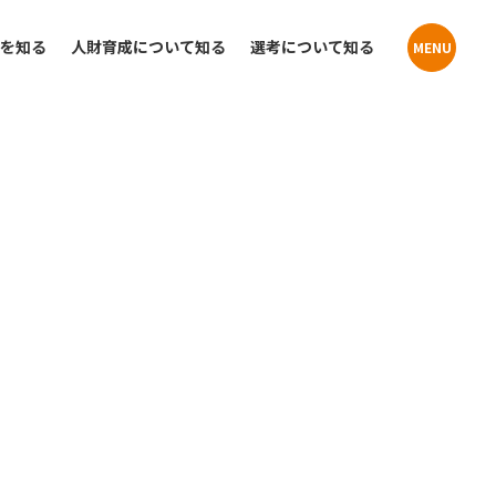
員を知る
人財育成について知る
選考について知る
MENU
Contact
Contact
Y･
ト・企
お問い合わせ
お問い合わせ
プライバシーポリシー
プライバシーポリシー
クーリングオフお申込みフォーム
クーリングオフお申込みフォーム
K･
店舗・事業所案内
介
サステナビリティ
T･
営業）