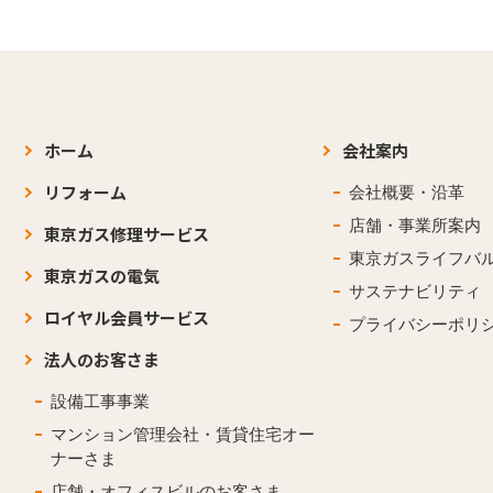
採用情報
ンタビュー N･
スタッフインタビュー 
 修理）
H（事務系 間接部門）
メッセージ
view
Staff Interview
ンタビュー J･
スタッフインタビュー 
仕事を知る
系 設置）
S（営業系 法人営業）
ホーム
会社案内
管理会社・賃貸住宅オー
リフォーム
会社概要・沿革
view
Talk Session
人財育成について知る
店舗・事業所案内
東京ガス修理サービス
ンタビュー N･
若手社員座談会
 修理）
東京ガスライフバ
新着情報
東京ガスの電気
サステナビリティ
on
ロイヤル会員サービス
プライバシーポリ
座談会
法人のお客さま
設備工事事業
マンション管理会社・賃貸住宅オー
ナーさま
店舗・オフィスビルのお客さま