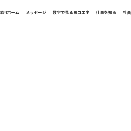
採用ホーム
メッセージ
数字で見るヨコエネ
仕事を知る
社
view
tes
Staff Interview
Career
ンタビュー D･
情報
スタッフインタビュー 
キャリア採用情報
 住宅設備提案）
M（事務系 営業サポー
画）
会社案内
view
Staff Interview
ンタビュー K･
スタッフインタビュー 
会社概要・沿革
系 定期保安点検）
T（技術系 修理）
東京ガスライフバルの事業紹
view
Staff Interview
ンタビュー M･
スタッフインタビュー 
系 定期保安点検）
Y（営業系 リフォーム
プライバシーポリシー
view
Staff Interview